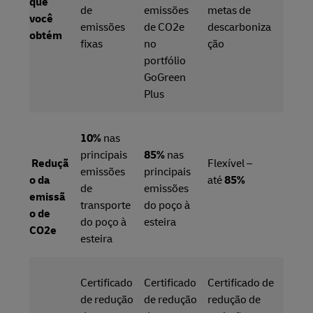
que
de
emissões
metas de
você
emissões
de CO2e
descarboniza
obtém
fixas
no
ção
portfólio
GoGreen
Plus
10%
nas
principais
85%
nas
Reduçã
Flexível –
emissões
principais
o da
até
85%
de
emissões
emissã
transporte
do poço à
o de
do poço à
esteira
CO2e
esteira
Certificado
Certificado
Certificado de
de redução
de redução
redução de