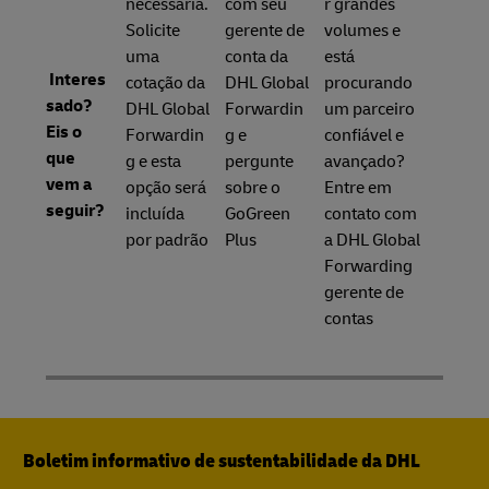
necessária.
com seu
r grandes
Solicite
gerente de
volumes e
uma
conta da
está
Interes
cotação da
DHL Global
procurando
sado?
DHL Global
Forwardin
um parceiro
Eis o
Forwardin
g e
confiável e
que
g e esta
pergunte
avançado?
vem a
opção será
sobre o
Entre em
seguir?
incluída
GoGreen
contato com
por padrão
Plus
a DHL Global
Forwarding
gerente de
contas
Boletim informativo de sustentabilidade da DHL