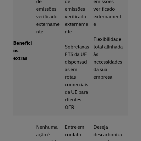
de
de
emissões
emissões
emissões
verificado
verificado
verificado
externament
extername
extername
e
nte
nte
Flexibilidade
Benefíci
Sobretaxas
total alinhada
os
ETS da UE
às
extras
dispensad
necessidades
as em
da sua
rotas
empresa
comerciais
da UE para
clientes
OFR
Nenhuma
Entre em
Deseja
ação é
contato
descarboniza