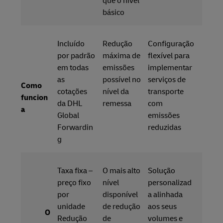
que o nível
básico
Incluído
Redução
Configuração
por padrão
máxima de
flexível para
em todas
emissões
implementar
as
possível no
serviços de
Como
cotações
nível da
transporte
funcion
da DHL
remessa
com
a
Global
emissões
Forwardin
reduzidas
g
Taxa fixa –
O mais alto
Solução
preço fixo
nível
personalizad
por
disponível
a alinhada
unidade
de redução
aos seus
O
Redução
de
volumes e