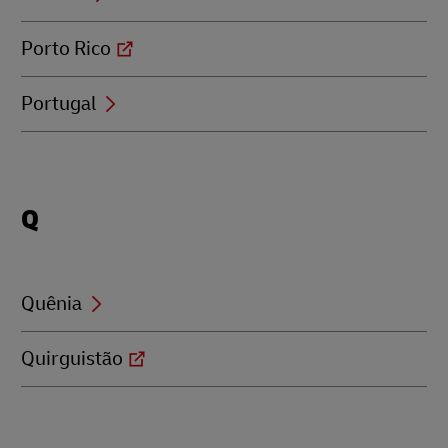
Porto Rico
Portugal
Locations
Q
beginning
with
Q
Quênia
Quirguistão