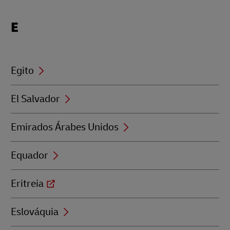
Locations
E
beginning
with
E
Egito
El Salvador
Emirados Árabes Unidos
Equador
Eritreia
Eslováquia