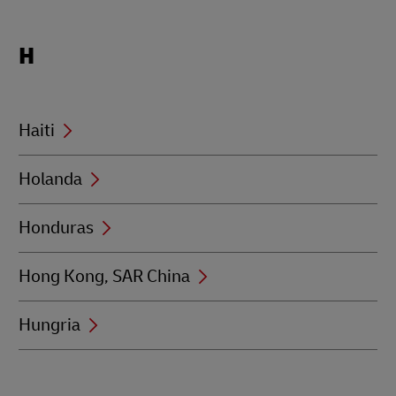
Locations
H
beginning
with
H
Haiti
Holanda
Honduras
Hong Kong, SAR China
Hungria