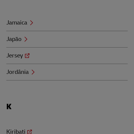
with
J
Jamaica
Japão
Jersey
Jordânia
Locations
K
beginning
with
K
Kiribati