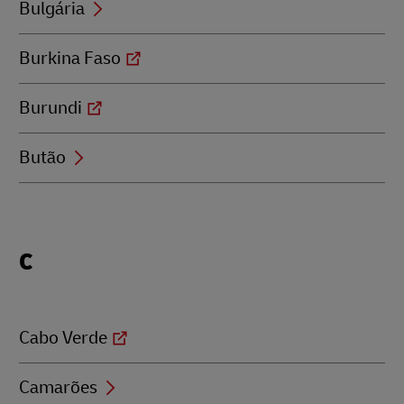
Bulgária
Burkina Faso
Burundi
Butão
Locations
C
beginning
with
C
Cabo Verde
Camarões