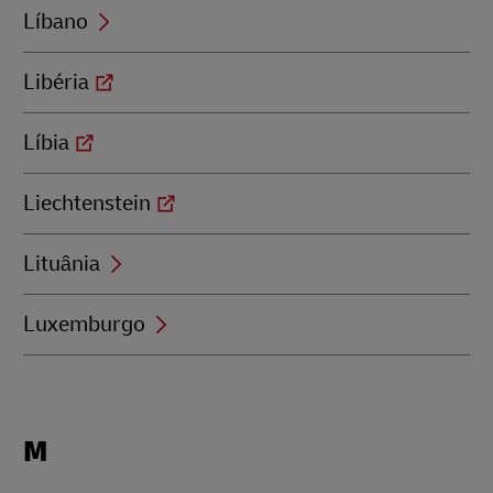
Líbano
Libéria
Líbia
Liechtenstein
Lituânia
Luxemburgo
Locations
M
beginning
with
M