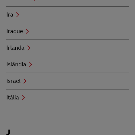
Irã
Iraque
Irlanda
Islândia
Israel
Itália
Locations
J
beginning