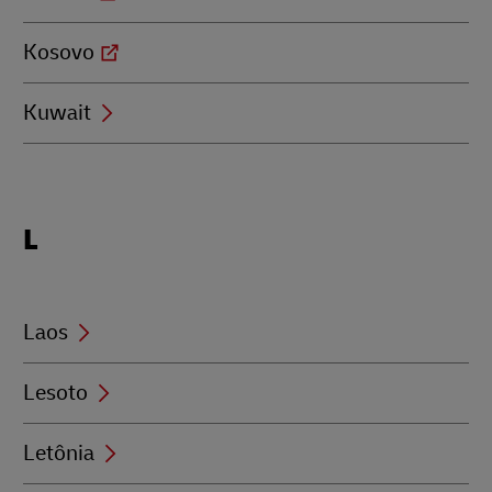
Kosovo
Kuwait
Locations
L
beginning
with
L
Laos
Lesoto
Letônia