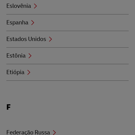
Eslovênia
Espanha
Estados Unidos
Estônia
Etiópia
Locations
F
beginning
with
F
Federação Russa