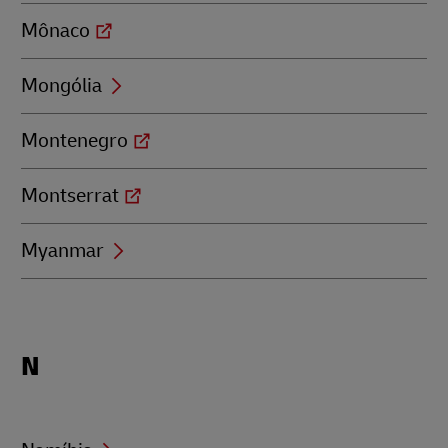
Mônaco
Mongólia
Montenegro
Montserrat
Myanmar
Locations
N
beginning
with
N