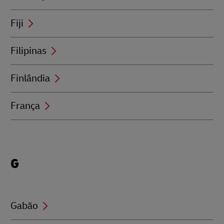
Fiji
Filipinas
Finlândia
França
Locations
G
beginning
with
G
Gabão