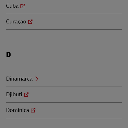
Cuba
Curaçao
Locations
D
beginning
with
D
Dinamarca
Djibuti
Dominica