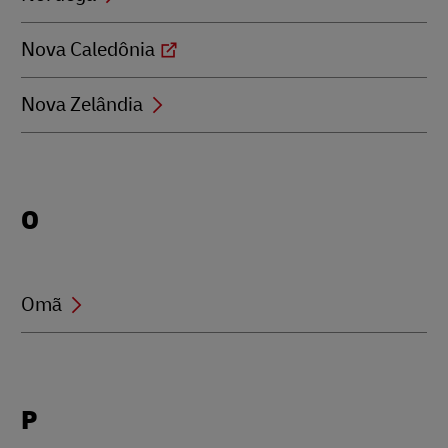
Nova Caledônia
Nova Zelândia
Locations
O
beginning
with
O
Omã
Locations
P
beginning
with
P