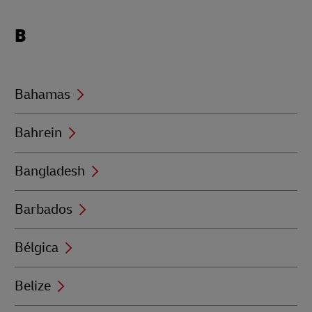
Locations
B
beginning
with
B
Bahamas
Bahrein
Bangladesh
Barbados
Bélgica
Belize