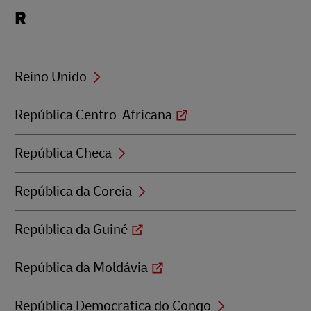
Locations
R
beginning
with
R
Reino Unido
República Centro-Africana
República Checa
República da Coreia
República da Guiné
República da Moldávia
República Democratica do Congo