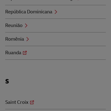
República Dominicana
Reunião
Romênia
Ruanda
Locations
S
beginning
with
S
Saint Croix