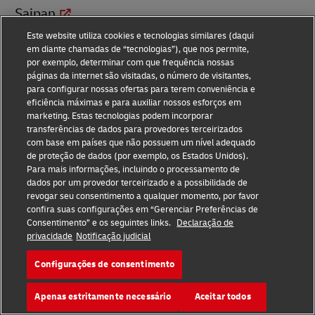
Saipan
Este website utiliza cookies e tecnologias similares (daqui
Samoa
em diante chamadas de “tecnologias”), que nos permite,
por exemplo, determinar com que frequência nossas
páginas da internet são visitadas, o número de visitantes,
Samoa Americana
para configurar nossas ofertas para terem conveniência e
eficiência máximas e para auxiliar nossos esforços em
marketing. Estas tecnologias podem incorporar
San Marino
transferências de dados para provedores terceirizados
com base em países que não possuem um nível adequado
de proteção de dados (por exemplo, os Estados Unidos).
Santa Helena
Para mais informações, incluindo o processamento de
dados por um provedor terceirizado e a possibilidade de
revogar seu consentimento a qualquer momento, por favor
Santa Lucia
confira suas configurações em “Gerenciar Preferências de
Consentimento” e os seguintes links.
Declaração de
privacidade
Notificação judicial
Santo Eustáquio
Configurações de consentimento
São Bartolomeu
Apenas estritamente necessário
Aceitar todos