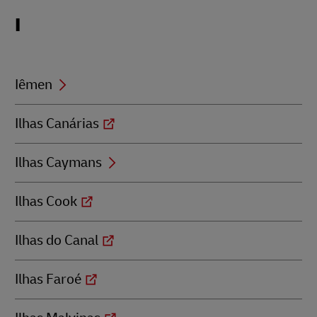
Locations
I
beginning
with
I
Iêmen
Ilhas Canárias
Ilhas Caymans
Ilhas Cook
Ilhas do Canal
Ilhas Faroé