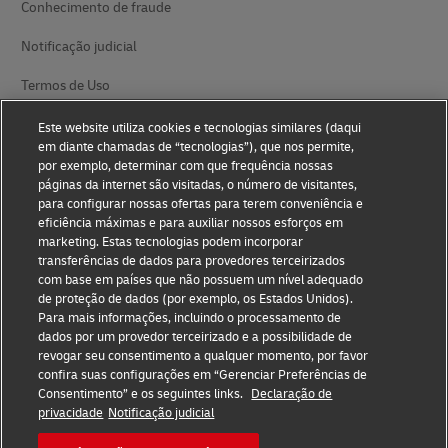
Conhecimento de fraude
Notificação judicial
Termos de Uso
Declaração de privacidade
Este website utiliza cookies e tecnologias similares (daqui
em diante chamadas de “tecnologias”), que nos permite,
Informações adicionais
por exemplo, determinar com que frequência nossas
páginas da internet são visitadas, o número de visitantes,
Configurações de cookies
para configurar nossas ofertas para terem conveniência e
eficiência máximas e para auxiliar nossos esforços em
marketing. Estas tecnologias podem incorporar
Siga-nos
transferências de dados para provedores terceirizados
com base em países que não possuem um nível adequado
de proteção de dados (por exemplo, os Estados Unidos).
Para mais informações, incluindo o processamento de
dados por um provedor terceirizado e a possibilidade de
revogar seu consentimento a qualquer momento, por favor
2026 © - todos os direitos reservados
confira suas configurações em “Gerenciar Preferências de
Consentimento” e os seguintes links.
Declaração de
privacidade
Notificação judicial