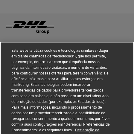
Conhecimento de fraude
Este website utiliza cookies e tecnologias similares (daqui
em diante chamadas de “tecnologias”), que nos permite,
Notificação judicial
por exemplo, determinar com que frequência nossas
páginas da internet são visitadas, o número de visitantes,
Termos de Uso
para configurar nossas ofertas para terem conveniência e
eficiência máximas e para auxiliar nossos esforços em
Declaração de privacidade
marketing. Estas tecnologias podem incorporar
transferências de dados para provedores terceirizados
Informações adicionais
com base em países que não possuem um nível adequado
de proteção de dados (por exemplo, os Estados Unidos).
Configurações de cookies
Para mais informações, incluindo o processamento de
dados por um provedor terceirizado e a possibilidade de
Siga-nos
revogar seu consentimento a qualquer momento, por favor
confira suas configurações em “Gerenciar Preferências de
Consentimento” e os seguintes links.
Declaração de