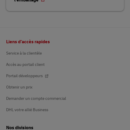
l'emballage
Bas
Liens d’accès rapides
de
page
Service à la clientèle
Accès au portail client
Portail développeurs
Obtenir un prix
Demander un compte commercial
DHL votre allié Business
Nos divisions