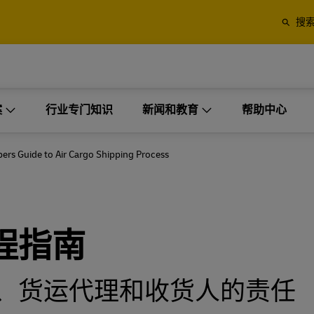
多信息
搜
决方案。
裹
托盘、集装箱和货物
应商（第三方）的理想选择。
业
仅限商务客户
案
多信息
行业专门知识
新闻和教育
帮助中心
 Express 的寄送选项
空运和海运，以及 DHL Globa
Forwarding 的海关和物流服
决方案。
裹
托盘、集装箱和货物
物流解决方案
ers Guide to Air Cargo Shipping Process
应商（第三方）的理想选择。
业
仅限商务客户
工业项目
探索 DHL Express
探索货运服务
 Express 的寄送选项
空运和海运，以及 DHL Globa
订单管理
Forwarding 的海关和物流服
程指南
多式联运解决方案
探索 DHL Express
探索货运服务
、货运代理和收货人的责任