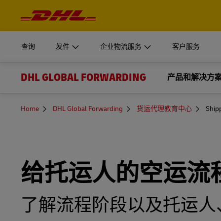
导
航
开始发件
企业物流服务
了解更
与
登录至
内
容
我们的 Supply Chain 部门可为企业级组织创建定制的解
MyDHL+
文件和包
查询
发件
企业物流服务
客户服务
获得报价
了解是什么让 DHL Supply Chain 成为您外包物流供
个人和企
DHL Express Commerce Solution
DHL GLOBAL FORWARDING
开始发件
企业物流服务
产品和解决方
了解更
登录至
了解 DHL
myDHLi
了解 DHL Supply Chain
立即发货
我们的 Supply Chain 部门可为企业级组织创建定制的解
文件和包
MyDHL+
运输
新闻和教育
MySupplyChain
You
增值服务
Home
DHL Global Forwarding
货运代理教育中心
Shipp
获得报价
are
了解是什么让 DHL Supply Chain 成为您外包物流供
个人和企
here
DHL Express Commerce Solution
国际空运
最新新闻和网络研讨会
通关服务
申请企业账户
MyGTS
了解 DHL
myDHLi
了解 DHL Supply Chain
国际海运
货运代理教育中心
立即发货
GoGreen
DHL SameDay
给托运人的空运流
MySupplyChain
铁路货运
中国+X多岸外包
货物运输保险
LifeTrack
申请企业账户
MyGTS
公路运输
了解流程阶段以及托运人
了解我们的门户网站
DHL SameDay