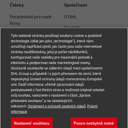
Články
Společnost
Poradenství pro malé
O DHL
firmy
Kontakt
Poradenství v oblasti
Tyto webové stránky používají soubory cookie a podobné
Tiskové oddělení
elektronického
technologie (dále jen jako „technologie“), které nám
umožňují například zjistit, jak často jsou naše internetové
obchodování
Udržitelnost
stránky navštěvovány, jaký je počet návštěvníků,
konfigurovat naše nabídky pro maximální pohodlí a
B2B poradenství
Právní informace
efektivitu a podporovat naše marketingové snahy.
Současně souhlasíte se sdílením údajů mezi společnostmi
Logistické poradenství
Podmínky užití
DHL Group a případně i s jejich přenosem do zemí, které
neposkytují úroveň ochrany údajů rovnocennou Evropské
Novinky a postřehy
Ochrana soukromí
unii. Další informace, včetně zpracování údajů
poskytovateli z řad třetích stran a možnosti kdykoli odvolat
Přeprava s DHL
Nastavení souborů cookie
svůj souhlas, naleznete v nastavení v části „Správa
předvoleb souhlasu“ a na následujících
odkazech
Oznámení o ochraně osobních údajů
Právní
Sociální sítě
informace
Nastavení souhlasu
Pouze nezbytně nutné