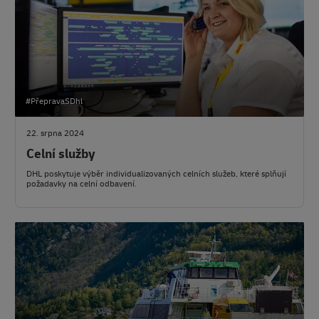
#PřepravaSDhl
22. srpna 2024
Celní služby
DHL poskytuje výběr individualizovaných celních služeb, které splňují
požadavky na celní odbavení.