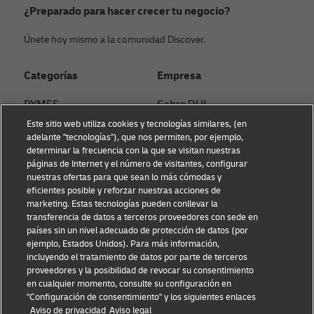
¿Preparado para hacer crecer tu negocio?
Únete hoy mismo a la comunidad Discover.
Categorías
Empresa
PYMES
Sobre DHL
Este sitio web utiliza cookies y tecnologías similares, (en
Asesoramiento en e-
Contacto
adelante "tecnologías"), que nos permiten, por ejemplo,
commerce
determinar la frecuencia con la que se visitan nuestras
Sostenibilidad
páginas de Internet y el número de visitantes, configurar
Asesoramiento B2B
nuestras ofertas para que sean lo más cómodas y
Aviso Legal
eficientes posible y reforzar nuestras acciones de
Asesoramiento logístico
marketing. Estas tecnologías pueden conllevar la
Condiciones de uso
transferencia de datos a terceros proveedores con sede en
Noticias & Insights
países sin un nivel adecuado de protección de datos (por
Aviso de privacidad
ejemplo, Estados Unidos). Para más información,
Envía con DHL
incluyendo el tratamiento de datos por parte de terceros
Configuración de cookies
proveedores y la posibilidad de revocar su consentimiento
en cualquier momento, consulte su configuración en
"Configuración de consentimiento" y los siguientes enlaces
Síguenos
Aviso de privacidad
Aviso legal