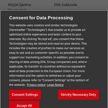
Küçük İşletme
DHL hakkında
Tavsiyeleri
İletişim
Consent for Data Processing
E-ticaret Tavsiyeleri
Basın Merkezi
This website uses cookies and similar technologies
B2B Tavsiyeleri
(hereinafter "Technologies") that enable us to provide an
Sürdürülebilirlik
optimized online experience and tailor content to your
Lojistik Tavsiyeleri
interests. By clicking "Accept all", you consent that these
Yasal bildirim
Technologies may be stored and read on your device. This
Haberler ve Görüşler
includes the creation of profiles to make our services as
Kullanım Şartları
easy to use and as customer-specific as possible and to
DHL ile gönderin
support our marketing activities. In addition, you consent to
Gizlilik
sharing of data among DHL Group companies and, where
applicable, its transfer to countries without an equivalent
Çerez Ayarları
level of data protection to the European Union. For more
information and the option to withdraw or adjust your
consent, please refer to "Consent Settings" at the bottom of
Bizi takip edin
the website.
Privacy notice
Legal Notice
Consent Settings
Strictly Necessary Only
Accept All