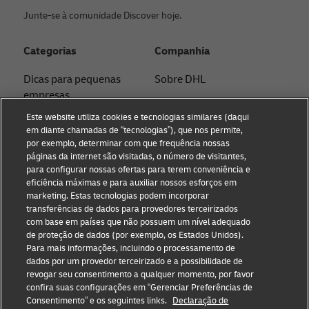
Junte-se à comunidade Discover hoje.
Categorias
Companhia
Dicas para pequenas
Sobre DHL
empresas
Contato
Este website utiliza cookies e tecnologias similares (daqui
Dicas de comércio
em diante chamadas de “tecnologias”), que nos permite,
Imprensa
eletrônico
por exemplo, determinar com que frequência nossas
páginas da internet são visitadas, o número de visitantes,
Sustentabilidade
Dicas B2B
para configurar nossas ofertas para terem conveniência e
eficiência máximas e para auxiliar nossos esforços em
Aviso legal
Envio com DHL
marketing. Estas tecnologias podem incorporar
transferências de dados para provedores terceirizados
Termos de Uso
Dicas de logística
com base em países que não possuem um nível adequado
de proteção de dados (por exemplo, os Estados Unidos).
Privacidade
Notícias e Insights
Para mais informações, incluindo o processamento de
dados por um provedor terceirizado e a possibilidade de
Configurações de cookies
Impostos e Alfândega
revogar seu consentimento a qualquer momento, por favor
confira suas configurações em “Gerenciar Preferências de
Consentimento” e os seguintes links.
Declaração de