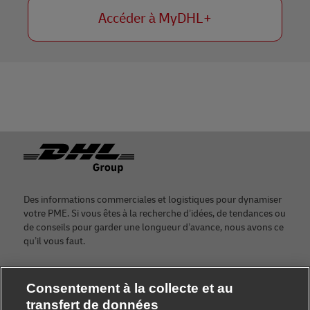
Accéder à MyDHL+
Footer
Des informations commerciales et logistiques pour dynamiser
votre PME. Si vous êtes à la recherche d’idées, de tendances ou
de conseils pour garder une longueur d’avance, nous avons ce
qu’il vous faut.
Prêt à faire croître votre entreprise ?
Consentement à la collecte et au
Rejoignez la communauté Discover dès aujourd’hui.
transfert de données