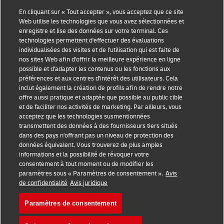
En cliquant sur « Tout accepter », vous acceptez que ce site
Catégories
Compagnie
Web utilise les technologies que vous avez sélectionnées et
enregistre et lise des données sur votre terminal. Ces
Conseils aux petites
À propos de DHL
technologies permettent d'effectuer des évaluations
individualisées des visites et de l'utilisation qui est faite de
entreprises
Contact
nos sites Web afin d'offrir la meilleure expérience en ligne
possible et d'adapter les contenus ou les fonctions aux
Conseils e-commerce
Centre de presse
préférences et aux centres d'intérêt des utilisateurs. Cela
inclut également la création de profils afin de rendre notre
Conseils B2B
Durabilité
offre aussi pratique et adaptée que possible au public cible
et de faciliter nos activités de marketing. Par ailleurs, vous
Conseils logistiques
Mentions légales
acceptez que les technologies susmentionnées
transmettent des données à des fournisseurs tiers situés
Actualités et
Conditions d’utilisation
dans des pays n'offrant pas un niveau de protection des
perspectives
données équivalent. Vous trouverez de plus amples
Avis de confidentialité
informations et la possibilité de révoquer votre
Expédition avec DHL
consentement à tout moment ou de modifier les
Cookie Settings
paramètres sous « Paramètres de consentement ».
Avis
de confidentialité
Avis juridique
Paramètres de consentement
Suivez-nous