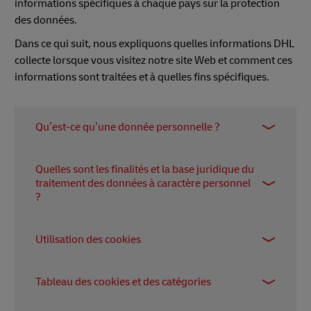
informations spécifiques à chaque pays sur la protection
des données.
Dans ce qui suit, nous expliquons quelles informations DHL
collecte lorsque vous visitez notre site Web et comment ces
informations sont traitées et à quelles fins spécifiques.
Qu’est-ce qu’une donnée personnelle ?
Les données à caractère personnel désignent toute
Quelles sont les finalités et la base juridique du
information relative à une personne physique
traitement des données à caractère personnel
identifiée ou identifiable (ci-après la « personne
?
concernée ») ; Une personne physique identifiable
est une personne qui peut être identifiée,
Visiter notre site web
directement ou indirectement, notamment par
Utilisation des cookies
DHL s’engage à préserver la vie privée des
référence à un identifiant tel qu’un nom, un
utilisateurs de ses sites Web. Lorsque vous visitez
Les « cookies » sont de petits fichiers qui nous
numéro d’identification, des données de
Tableau des cookies et des catégories
nos pages Web, nos serveurs Web enregistrent
permettent de stocker des informations relatives à
localisation, un identifiant en ligne ou à un ou
toujours temporairement à des fins de connexion
votre appareil et à vous, l’utilisateur, en particulier,
plusieurs éléments spécifiques propres à l’identité