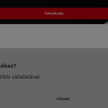
Feliratkozás
séhez?
zibb vállalatával
Vállalat