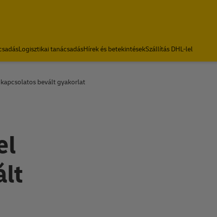
csadás
Logisztikai tanácsadás
Hírek és betekintések
Szállítás DHL-lel
kapcsolatos bevált gyakorlat
el
lt