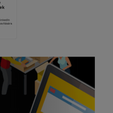
A
nek
LinkedIn
javítására