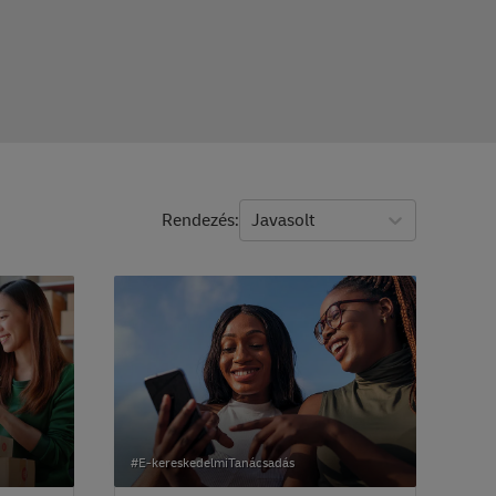
Rendezés
Javasolt
#E-kereskedelmiTanácsadás