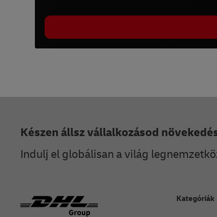
Lábléc
Készen állsz vállalkozásod növekedé
Indulj el globálisan a világ legnemzetkö
Kategóriák