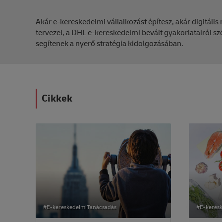
Akár e-kereskedelmi vállalkozást építesz, akár digitális
tervezel, a DHL e-kereskedelmi bevált gyakorlatairól s
segítenek a nyerő stratégia kidolgozásában.
Cikkek
#E-kereskedelmiTanácsadás
#E-keres