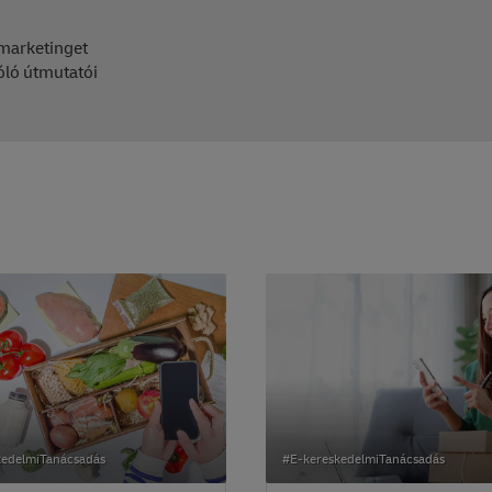
 marketinget
zóló útmutatói
kedelmiTanácsadás
#E-kereskedelmiTanácsadás