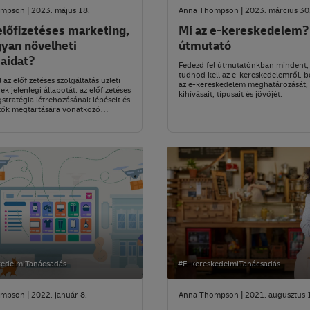
mpson | 2023. május 18.
Anna Thompson | 2023. március 30
előfizetéses marketing,
Mi az e-kereskedelem?
gyan növelheti
útmutató
aidat?
Fedezd fel útmutatónkban mindent,
tudnod kell az e-kereskedelemről, b
 az előfizetéses szolgáltatás üzleti
az e-kereskedelem meghatározását, 
k jelenlegi állapotát, az előfizetéses
kihívásait, típusait és jövőjét.
stratégia létrehozásának lépéseit és
etők megtartására vonatkozó
kedelmiTanácsadás
#E-kereskedelmiTanácsadás
mpson | 2022. január 8.
Anna Thompson | 2021. augusztus 