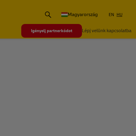
Magyarország
EN
HU
Lépj velünk kapcsolatba
Igényelj partnerkódot