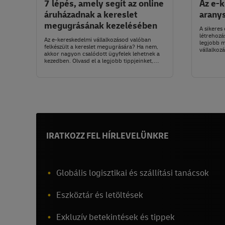
7 lépés, amely segít az online
Az e-
áruházadnak a kereslet
arany
megugrásának kezelésében
A sikeres
létrehozá
Az e-kereskedelmi vállalkozásod valóban
legjobb m
felkészült a kereslet megugrására? Ha nem,
vállalkoz
akkor nagyon csalódott ügyfelek lehetnek a
felhaszná
kezedben. Olvasd el a legjobb tippjeinket,
hogyan készülhetsz fel a kiszámíthatatlanra.
IRATKOZZ FEL HÍRLEVELÜNKRE
Globális logisztikai és szállítási tanácsok
Eszköztár és letöltések
Exkluzív betekintések és tippek