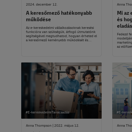
2024. december 12.
Anna Tho
A keresőmező hatékonyabb
Mi az 
működése
és ho
eladás
Az e-kereskedelmi vállalkozásoknak keresési
funkcióra van szükségük, átfogó útmutatónk
Fedezd fel
segítségével megtudhatod, hogyan érheted el
modelljéne
a keresőmező keményebb működését és
marketing
növelheted a konverziós arányt.
az előfiz
tippeket.
#E-kereskedelmiTanácsadás
#E-keres
Anna Thompson | 2022. május 12.
Anna Tho