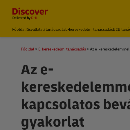
Content and Navigation
Főoldal
Kisvállalati tanácsadás
E-kereskedelmi tanácsadás
B2B taná
Főoldal
E-kereskedelmi tanácsadás
Az e-kereskedelemmel 
Az e-
kereskedelemm
kapcsolatos bevá
gyakorlat