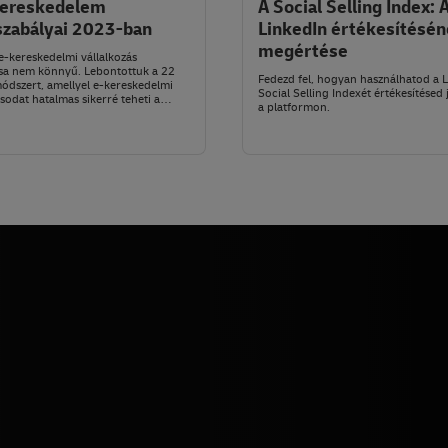
kereskedelem
A Social Selling Index: 
szabályai 2023-ban
LinkedIn értékesítésé
megértése
 e-kereskedelmi vállalkozás
sa nem könnyű. Lebontottuk a 22
Fedezd fel, hogyan használhatod a 
ódszert, amellyel e-kereskedelmi
Social Selling Indexét értékesítésed 
ásodat hatalmas sikerré teheti a
a platformon.
lók körében.