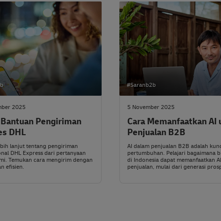
2b
#Saranb2b
mber 2025
5 November 2025
 Bantuan Pengiriman
Cara Memanfaatkan AI 
es DHL
Penjualan B2B
lebih lanjut tentang pengiriman
AI dalam penjualan B2B adalah kun
onal DHL Express dari pertanyaan
pertumbuhan. Pelajari bagaimana b
i. Temukan cara mengirim dengan
di Indonesia dapat memanfaatkan A
 efisien.
penjualan, mulai dari generasi pro
didukung AI hingga perkiraan penju
banyak lagi.