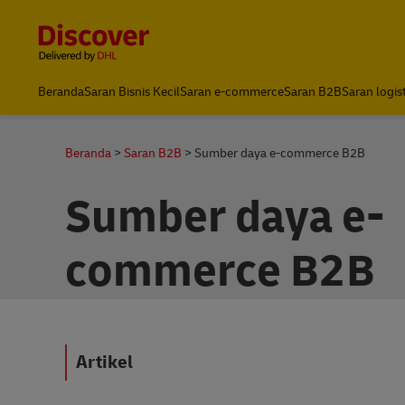
Content and Navigation
DHL Express Indonesia
Beranda
Saran Bisnis Kecil
Saran e-commerce
Saran B2B
Saran logis
Beranda
Saran B2B
Sumber daya e-commerce B2B
Sumber daya e-
commerce B2B
Artikel