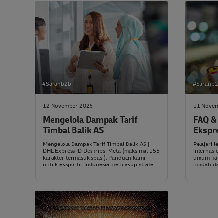
#Saranb2b
#Saranb
12 November 2025
11 Nove
Mengelola Dampak Tarif
FAQ &
Timbal Balik AS
Ekspr
Mengelola Dampak Tarif Timbal Balik AS |
Pelajari 
DHL Express ID Deskripsi Meta (maksimal 155
internasi
karakter termasuk spasi): Panduan kami
umum kam
untuk eksportir Indonesia mencakup strategi
mudah dan
mitigasi agar tetap kompetitif. Pelajari cara
menavigasi tarif impor dari AS & melindungi
bisnis Anda.