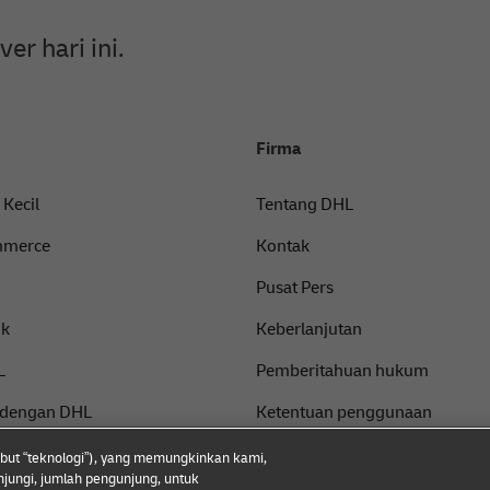
r hari ini.
Firma
 Kecil
Tentang DHL
mmerce
Kontak
Pusat Pers
ik
Keberlanjutan
L
Pemberitahuan hukum
 dengan DHL
Ketentuan penggunaan
Privasi
ebut “teknologi”), yang memungkinkan kami,
jungi, jumlah pengunjung, untuk