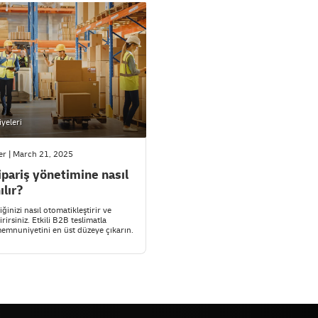
yeleri
er | March 21, 2025
pariş yönetimine nasıl
ılır?
iğinizi nasıl otomatikleştirir ve
rirsiniz. Etkili B2B teslimatla
emnuniyetini en üst düzeye çıkarın.