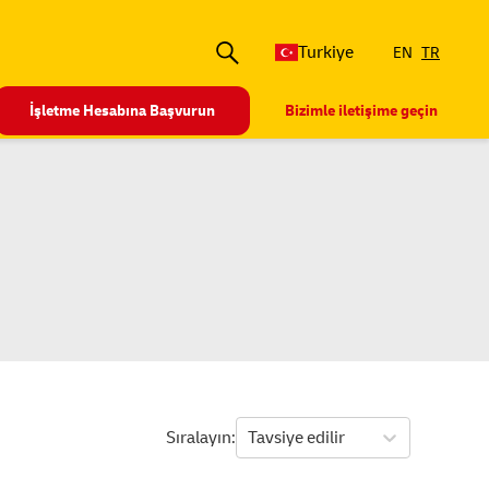
Turkiye
EN
TR
İşletme Hesabına Başvurun
Bizimle iletişime geçin
Sıralayın
Tavsiye edilir