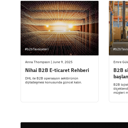
#b2bTavsiyeleri
#b2bTavsi
Anna Thompson | June 9, 2025
Emre Gül
Nihai B2B E-ticaret Rehberi
B2B si
başlan
DHL ile B2B operasyon sektörünün
dijitalleşmesi konusunda güncel kalın.
B2B lojist
ölçeklendi
müşteri m