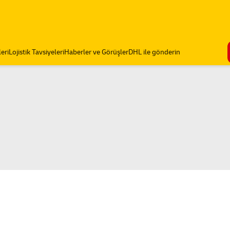
eri
Lojistik Tavsiyeleri
Haberler ve Görüşler
DHL ile gönderin