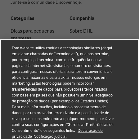
Junte-se à comunidade Discover hoje.
Categorias
Companhia
Dicas para pequenas
Sobre DHL
empresas
Contato
Este website utiliza cookies e tecnologias similares (daqui
Dicas de comércio
em diante chamadas de “tecnologias”), que nos permite,
Imprensa
eletrônico
por exemplo, determinar com que frequência nossas
páginas da internet são visitadas, o número de visitantes,
Sustentabilidade
Dicas B2B
para configurar nossas ofertas para terem conveniência e
eficiência máximas e para auxiliar nossos esforços em
Aviso legal
Envio com DHL
marketing. Estas tecnologias podem incorporar
transferências de dados para provedores terceirizados
Termos de Uso
Dicas de logística
com base em países que não possuem um nível adequado
de proteção de dados (por exemplo, os Estados Unidos).
Privacidade
Notícias e Insights
Para mais informações, incluindo o processamento de
dados por um provedor terceirizado e a possibilidade de
Configurações de cookies
Impostos e Alfândega
revogar seu consentimento a qualquer momento, por favor
confira suas configurações em “Gerenciar Preferências de
Consentimento” e os seguintes links.
Declaração de
Siga-nos
privacidade
Notificação judicial