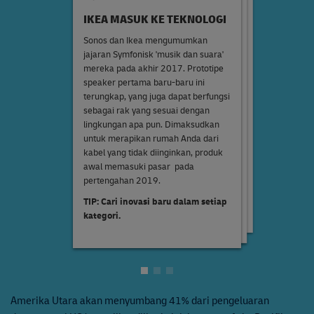
IKEA MASUK KE TEKNOLOGI
PERANGKAT DENGAR ADA DI
KASING YANG AKAN DIBUAT
SINI
UNTUK AKSESORI
Sonos dan Ikea mengumumkan
jajaran Symfonisk 'musik dan suara'
AirPods Apple seharga $ 159 yang
Seiring dengan earphone nirkabel,
mereka pada akhir 2017. Prototipe
mahal diterima oleh pasar dengan
pasar aksesori ponsel senilai US$65
speaker pertama baru-baru ini
buruk ketika diluncurkan pada akhir
miliar dipenuhi dengan bank daya
terungkap, yang juga dapat berfungsi
2016, tetapi sekarang seperempat
portabel, casing anti pecah, dan
pengisi daya multi-titik, naik menjadi
dari penjualan headphone nirkabel.
sebagai rak yang sesuai dengan
US$105 miliar pada tahun 2023.
Perangkat alternatif yang terjangkau
lingkungan apa pun. Dimaksudkan
Seiring dengan pertumbuhan nilainya
sekarang mulai dari US$26. Nirkabel
untuk merapikan rumah Anda dari
ponsel, begitu pula casing
adalah masa depan headphone,
kabel yang tidak diinginkan, produk
pelindungnya, menjadi kontributor
dengan masa pakai baterai, fitur, dan
awal memasuki pasar pada
pendapatan terbesar di pasar.
peredam bising yang lebih baik akan
pertengahan 2019.
datang di masa depan.
TIP: Apakah Anda menyimpan
TIP: Cari inovasi baru dalam setiap
casing untuk model terbaru?
TIP: Pilihlah headphone nirkabel
kategori.
sejati.
Amerika Utara akan menyumbang 41% dari pengeluaran