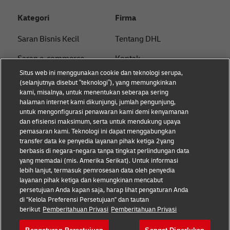
Kategori
Firma
Saran Bisnis Kecil
Tentang DHL
Saran e-commerce
Kontak
Situs web ini menggunakan cookie dan teknologi serupa,
Saran B2B
Pusat Pers
(selanjutnya disebut “teknologi”), yang memungkinkan
kami, misalnya, untuk menentukan seberapa sering
Saran logistik
Keberlanjutan
halaman internet kami dikunjungi, jumlah pengunjung,
untuk mengonfigurasi penawaran kami demi kenyamanan
Tentang DHL
Pemberitahuan hukum
dan efisiensi maksimum, serta untuk mendukung upaya
pemasaran kami. Teknologi ini dapat menggabungkan
Pengiriman dengan DHL
Ketentuan penggunaan
transfer data ke penyedia layanan pihak ketiga 2yang
berbasis di negara-negara tanpa tingkat perlindungan data
Privasi
yang memadai (mis. Amerika Serikat). Untuk informasi
lebih lanjut, termasuk pemrosesan data oleh penyedia
Cookie Settings
layanan pihak ketiga dan kemungkinan mencabut
persetujuan Anda kapan saja, harap lihat pengaturan Anda
di "Kelola Preferensi Persetujuan" dan tautan
Ikuti kami
berikut
Pemberitahuan Privasi
Pemberitahuan Privasi