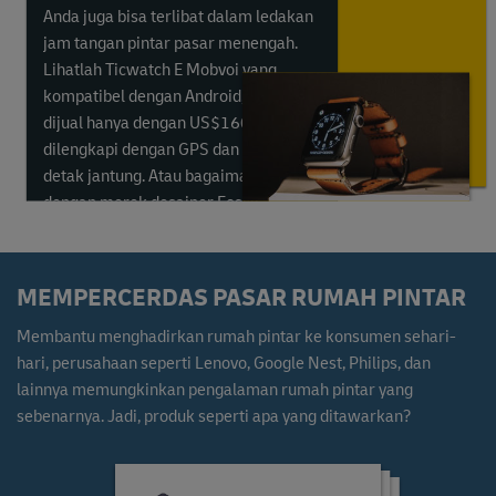
Anda juga bisa terlibat dalam ledakan
jam tangan pintar pasar menengah.
Lihatlah Ticwatch E Mobvoi yang
kompatibel dengan Android, yang
dijual hanya dengan US$160 dan
dilengkapi dengan GPS dan sensor
detak jantung. Atau bagaimana
dengan merek desainer Fossil,
sekarang menawarkan karya modis
mereka sendiri mulai dari US$175?
Kebugaran adalah pendorong utama
MEMPERCERDAS PASAR RUMAH PINTAR
penjualan jam tangan pintar, jadi
pastikan model Anda memiliki fitur
Membantu menghadirkan rumah pintar ke konsumen sehari-
yang tepat.
hari, perusahaan seperti Lenovo, Google Nest, Philips, dan
lainnya memungkinkan pengalaman rumah pintar yang
sebenarnya. Jadi, produk seperti apa yang ditawarkan?