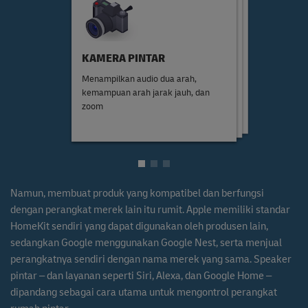
KAMERA PINTAR
STEKER JARAK JAUH
BOHLAM YANG DAPAT
DISESUAIKAN
Dapat digunakan untuk
Menampilkan audio dua arah,
Menawarkan kecerahan dan suhu
menghidupkan atau mematikan
kemampuan arah jarak jauh, dan
warna yang bervariasi untuk suasana
perangkat yang terpasang dari jarak
zoom
hati yang berbeda
jauh melalui aplikasi
Namun, membuat produk yang kompatibel dan berfungsi
dengan perangkat merek lain itu rumit. Apple memiliki standar
HomeKit sendiri yang dapat digunakan oleh produsen lain,
sedangkan Google menggunakan Google Nest, serta menjual
perangkatnya sendiri dengan nama merek yang sama. Speaker
pintar – dan layanan seperti Siri, Alexa, dan Google Home –
dipandang sebagai cara utama untuk mengontrol perangkat