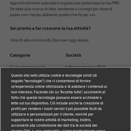
Approfondimenti aziendali e logistici per potenziare la tua PMI.
Se siete alla ricerca di idee, tendenze o consigli per stare al
passo con i tempi, abbiamo quello che fa per voi.
Sei pronto a far crescere la tua attività?
Unisciti alla community Discover oggi stesso.
Categorie
Società
Consulenza per le
Informazioni su DHL
piccole imprese
Questo sito web utilizza cookie e tecnologie simili (di
Contatto
seguito "tecnologie") che ci consentono di fornire
Consigli per l’e-
un'esperienza online ottimizzata e di adattare i contenuti ai
Centro stampa
commerce
tuoi interessi. Facendo clic su "Accetta tutto", acconsenti al
fatto che queste tecnologie possano essere archiviate e
Sostenibilità
Consigli B2B
lette sul tuo dispositivo. Ciò include anche la creazione di
profili per rendere i nostri servizi il più possibile facili da
Note legali
Consigli di logistica
utilizzare e personalizzati per il cliente, nonché per
supportare le nostre attività di marketing. Inoltre,
Condizioni d'uso
Notizie e
acconsenti alla condivisione dei dati tra le società del