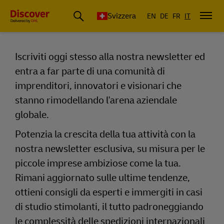
Svizzera
EN
DE
FR
IT
Iscriviti oggi stesso alla nostra newsletter ed
entra a far parte di una comunità di
Iscriviti alla newsletter Discover by D
imprenditori, innovatori e visionari che
stanno rimodellando l'arena aziendale
globale.
Potenzia la crescita della tua attività con la
nostra newsletter esclusiva, su misura per le
piccole imprese ambiziose come la tua.
Rimani aggiornato sulle ultime tendenze,
ottieni consigli da esperti e immergiti in casi
di studio stimolanti, il tutto padroneggiando
le complessità delle spedizioni internazionali