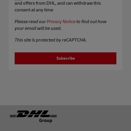
and offers from DHL, and can withdraw this
consent at any time
Please read our
Privacy Notice
to find out how
your email will be used.
This site is protected by reCAPTCHA.
Subscribe
Piè di pagina
Precedente
Succ