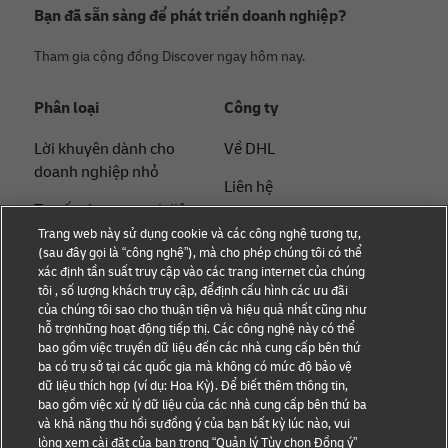
Bạn đã sẵn sàng để phát triển doanh nghiệp?
Tham gia cộng đồng Discover ngay hôm nay.
Phân loại
Công ty
Lời khuyên dành cho
Về DHL
doanh nghiệp nhỏ
Liên hệ
Tư vấn thương mại điện
Thông cáo báo chí
tử
Trang web này sử dụng cookie và các công nghệ tương tự,
(sau đây gọi là “công nghệ”), mà cho phép chúng tôi có thể
Tính bền vững
Tư vấn B2B
xác định tần suất truy cập vào các trang internet của chúng
tôi , số lượng khách truy cập, đểđịnh cấu hình các ưu đãi
Thông báo pháp lý
Tư vấn logistics
của chúng tôi sao cho thuận tiện và hiệu quả nhất cũng như
hỗ trợnhững hoạt động tiếp thị. Các công nghệ này có thể
Điều khoản sử dụng
Tin tức & Thông tin chi
bao gồm việc truyền dữ liệu đến các nhà cung cấp bên thứ
ba có trụ sở tại các quốc gia mà không có mức độ bảo vệ
tiết
Quyền riêng tư
dữ liệu thích hợp (ví dụ: Hoa Kỳ). Để biết thêm thông tin,
bao gồm việc xử lý dữ liệu của các nhà cung cấp bên thứ ba
Vận chuyển bằng DHL
Cài đặt cookie
và khả năng thu hồi sựđồng ý của bạn bất kỳ lúc nào, vui
lòng xem cài đặt của bạn trong “Quản lý Tùy chọn Đồng ý”