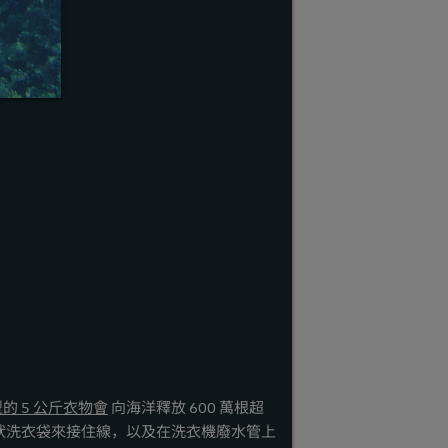
的 5 公斤衣物會
向海洋釋放 600 萬根超
狀洗衣袋來接住線，以及在洗衣機廢水管上