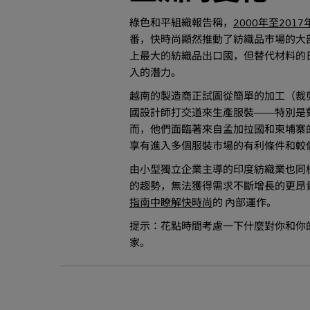
綠色和平組織報告稱，
2000年至2017
番，快時尚顯然推動了紡織品市場的大
上最大的紡織品出口國，但替代材料的
入的潛力。
越南的製造商正試圖從簡單的加工（裁
國設計師打交道來生產服裝——特別是
而，他們面臨著來自孟加拉國和柬埔寨
享有進入多個服裝市場的有利條件和較
由小型獨立企業主導的印度紡織業也同
的趨勢，無法獲得需求不斷增長的更昂
指南中瞭解快時尚
的 內部運作。
提示：花點時間考慮一下什麼對你和你
家。