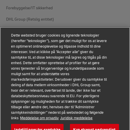
Forebyggelse/IT sikkerhed
DHL Group (Retslig entitet)
Anvendelsesvilkår
Dette websted bruger cookies og lignende teknologier
(herefter "teknologier"), som gør det muligt for os at levere
Fortrolighedserklæring
en optimeret onlineoplevelse og tilpasse indhold til dine
interesser. Ved at klikke på "Accepter alle" giver du
Tilgængelighed
samtykke til, at disse teknologier må lagres og tilgås på din
enhed. Dette omfatter oprettelse af profiler for at gøre
Yderligere oplysninger
vores tjenester så brugervenlige og kundetilpassede som
muligt samt for at understøtte vores
Indstillinger for cookies
markedsføringsaktiviteter. Derudover giver du samtykke til
deling af data mellem virksomheder i DHL Group samt,
Følg os
hvor det er relevant, overførsel til lande, der ikke har et
databeskyttelsesniveau svarende til EU. For yderligere
oplysninger og muligheden for at trække dit samtykke
tilbage eller ændre det, henvises der til "Administrer
samtykkeindstillinger" nederst på webstedet og følgende
links
Meddelelse om privatliv
Juridisk meddelelse
2026 © - all rights reserved
Indstillinger for samtykke
Kun strengt nødvendigt