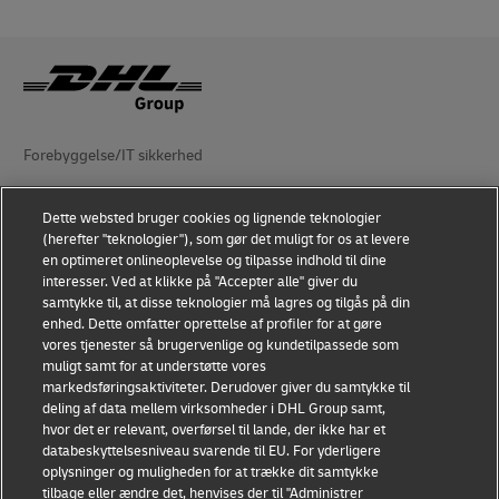
Forebyggelse/IT sikkerhed
DHL Group (Retslig entitet)
Dette websted bruger cookies og lignende teknologier
(herefter "teknologier"), som gør det muligt for os at levere
Anvendelsesvilkår
en optimeret onlineoplevelse og tilpasse indhold til dine
interesser. Ved at klikke på "Accepter alle" giver du
Fortrolighedserklæring
samtykke til, at disse teknologier må lagres og tilgås på din
enhed. Dette omfatter oprettelse af profiler for at gøre
Tilgængelighed
vores tjenester så brugervenlige og kundetilpassede som
muligt samt for at understøtte vores
Yderligere oplysninger
markedsføringsaktiviteter. Derudover giver du samtykke til
deling af data mellem virksomheder i DHL Group samt,
Indstillinger for cookies
hvor det er relevant, overførsel til lande, der ikke har et
databeskyttelsesniveau svarende til EU. For yderligere
Følg os
oplysninger og muligheden for at trække dit samtykke
tilbage eller ændre det, henvises der til "Administrer