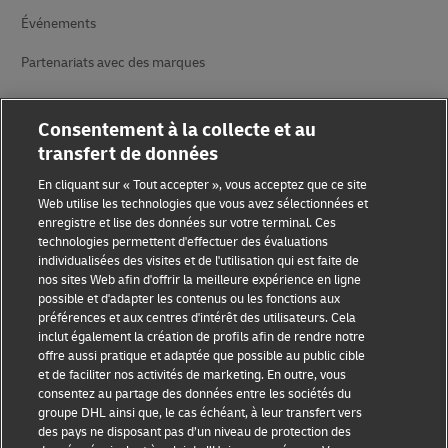
Événements
Partenariats avec des marques
Consentement à la collecte et au
transfert de données
En cliquant sur « Tout accepter », vous acceptez que ce site
Web utilise les technologies que vous avez sélectionnées et
enregistre et lise des données sur votre terminal. Ces
Sensibilisation à la fraude
technologies permettent d'effectuer des évaluations
individualisées des visites et de l'utilisation qui est faite de
Mention légale
nos sites Web afin d'offrir la meilleure expérience en ligne
possible et d'adapter les contenus ou les fonctions aux
Conditions d’utilisation
préférences et aux centres d'intérêt des utilisateurs. Cela
inclut également la création de profils afin de rendre notre
Avis de confidentialité
offre aussi pratique et adaptée que possible au public cible
et de faciliter nos activités de marketing. En outre, vous
Informations complémentaires
consentez au partage des données entre les sociétés du
groupe DHL ainsi que, le cas échéant, à leur transfert vers
Paramètres des cookies
des pays ne disposant pas d’un niveau de protection des