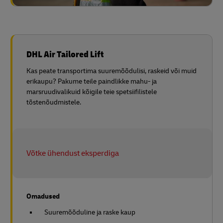
DHL Air Tailored Lift
Kas peate transportima suuremõõdulisi, raskeid või muid
erikaupu? Pakume teile paindlikke mahu- ja
marsruudivalikuid kõigile teie spetsiifilistele
tõstenõudmistele.
Võtke ühendust eksperdiga
Omadused
Suuremõõduline ja raske kaup