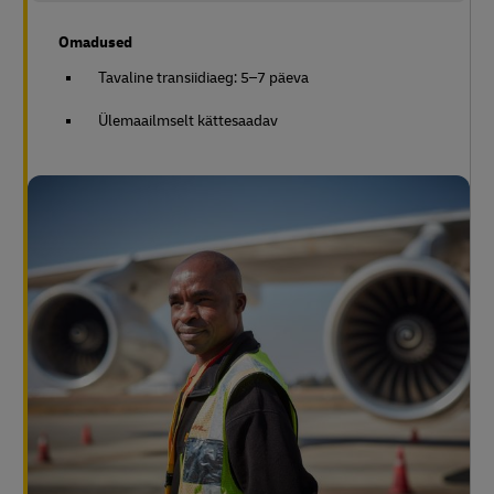
Omadused
Tavaline transiidiaeg: 5–7 päeva
Ülemaailmselt kättesaadav