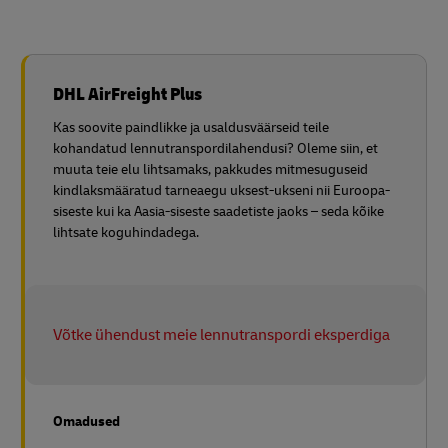
DHL AirFreight Plus
Kas soovite paindlikke ja usaldusväärseid teile
kohandatud lennutranspordilahendusi? Oleme siin, et
muuta teie elu lihtsamaks, pakkudes mitmesuguseid
kindlaksmääratud tarneaegu uksest-ukseni nii Euroopa-
siseste kui ka Aasia-siseste saadetiste jaoks – seda kõike
lihtsate koguhindadega.
Võtke ühendust meie lennutranspordi eksperdiga
Omadused