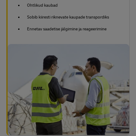
Ohtlikud kaubad
Sobib kiiresti riknevate kaupade transpordiks
Ennetav saadetise jälgimine ja reageerimine