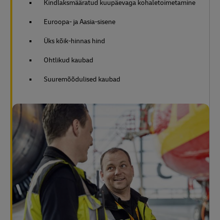
Kindlaksmääratud kuupäevaga kohaletoimetamine
Euroopa- ja Aasia-sisene
Üks kõik-hinnas hind
Ohtlikud kaubad
Suuremõõdulised kaubad