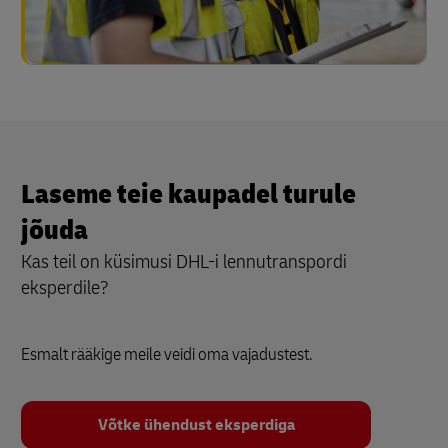
Laseme teie kaupadel turule
jõuda
Kas teil on küsimusi DHL-i lennutranspordi
eksperdile?
Esmalt rääkige meile veidi oma vajadustest.
Võtke ühendust eksperdiga