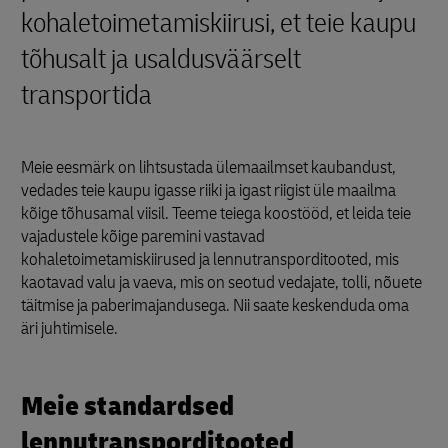
kohaletoimetamiskiirusi, et teie kaupu
tõhusalt ja usaldusväärselt
transportida
Meie eesmärk on lihtsustada ülemaailmset kaubandust,
vedades teie kaupu igasse riiki ja igast riigist üle maailma
kõige tõhusamal viisil. Teeme teiega koostööd, et leida teie
vajadustele kõige paremini vastavad
kohaletoimetamiskiirused ja lennutransporditooted, mis
kaotavad valu ja vaeva, mis on seotud vedajate, tolli, nõuete
täitmise ja paberimajandusega. Nii saate keskenduda oma
äri juhtimisele.
Meie standardsed
lennutransporditooted