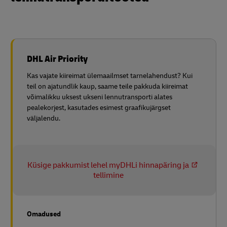
DHL Air Priority
Kas vajate kiireimat ülemaailmset tarnelahendust? Kui
teil on ajatundlik kaup, saame teile pakkuda kiireimat
võimalikku uksest ukseni lennutransporti alates
pealekorjest, kasutades esimest graafikujärgset
väljalendu.
Küsige pakkumist lehel myDHLi hinnapäring ja
tellimine
Omadused