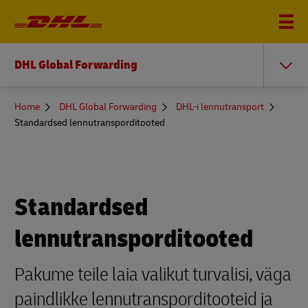
DHL Global Forwarding
You
Home
DHL Global Forwarding
DHL-i lennutransport
are
Standardsed lennutransporditooted
here
Standardsed
lennutransporditooted
Pakume teile laia valikut turvalisi, väga
paindlikke lennutransporditooteid ja