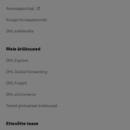
Arendajaportaal
Küsige hinnapakkumist
DHL ärikliendile
Meie äriüksused
DHL Express
DHL Global Forwarding
DHL Freight
DHL eCommerce
Teised globaalsed äriüksused
Ettevõtte teave