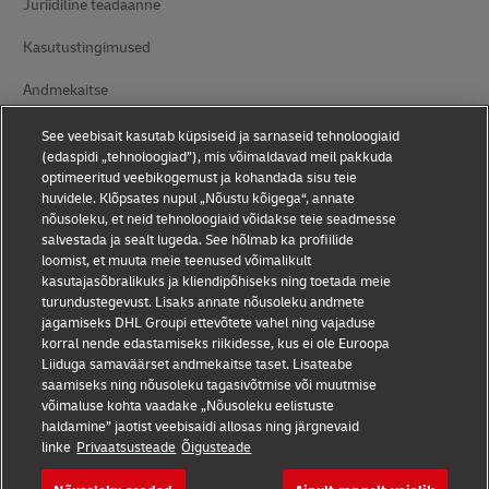
Juriidiline teadaanne
Kasutustingimused
Andmekaitse
Juurdepääsetavus
See veebisait kasutab küpsiseid ja sarnaseid tehnoloogiaid
(edaspidi „tehnoloogiad”), mis võimaldavad meil pakkuda
Lisateave
optimeeritud veebikogemust ja kohandada sisu teie
huvidele. Klõpsates nupul „Nõustu kõigega“, annate
Küpsiste seaded
nõusoleku, et neid tehnoloogiaid võidakse teie seadmesse
salvestada ja sealt lugeda. See hõlmab ka profiilide
loomist, et muuta meie teenused võimalikult
Jälgige meid
kasutajasõbralikuks ja kliendipõhiseks ning toetada meie
turundustegevust. Lisaks annate nõusoleku andmete
jagamiseks DHL Groupi ettevõtete vahel ning vajaduse
korral nende edastamiseks riikidesse, kus ei ole Euroopa
Liiduga samaväärset andmekaitse taset. Lisateabe
saamiseks ning nõusoleku tagasivõtmise või muutmise
2026 © - all rights reserved
võimaluse kohta vaadake „Nõusoleku eelistuste
haldamine” jaotist veebisaidi allosas ning järgnevaid
linke
Privaatsusteade
Õigusteade