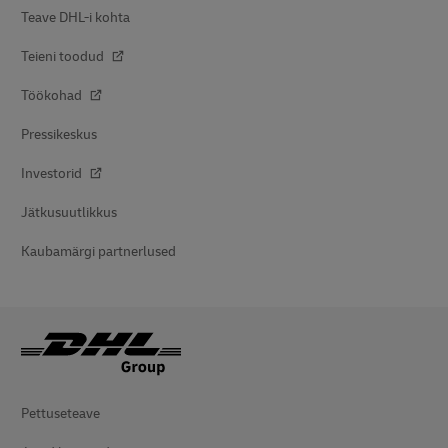
Teave DHL-i kohta
Teieni toodud
Töökohad
Pressikeskus
Investorid
Jätkusuutlikkus
Kaubamärgi partnerlused
Pettuseteave