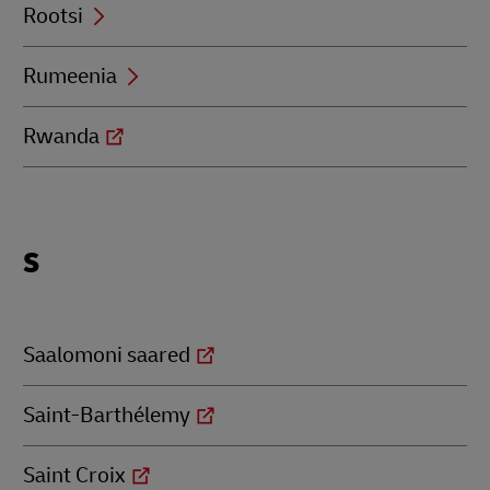
Rootsi
Rumeenia
Rwanda
Locations
S
beginning
with
S
Saalomoni saared
Saint-Barthélemy
Saint Croix