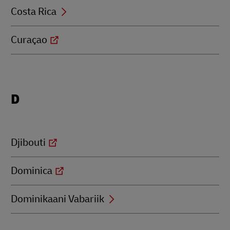
Costa Rica
Curaçao
Locations
D
beginning
with
D
Djibouti
Dominica
Dominikaani Vabariik