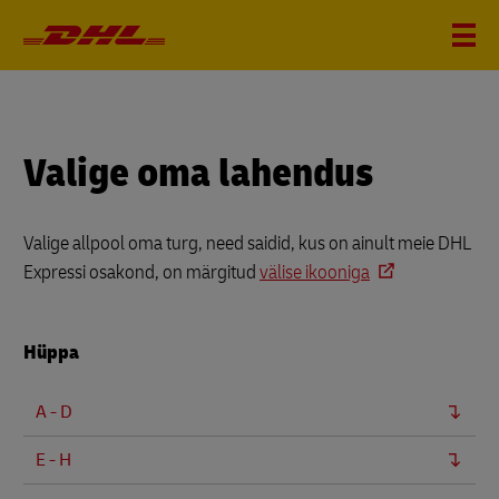
Valige oma lahendus
Valige allpool oma turg, need saidid, kus on ainult meie DHL
Expressi osakond, on märgitud
välise ikooniga
Hüppa
A - D
E - H