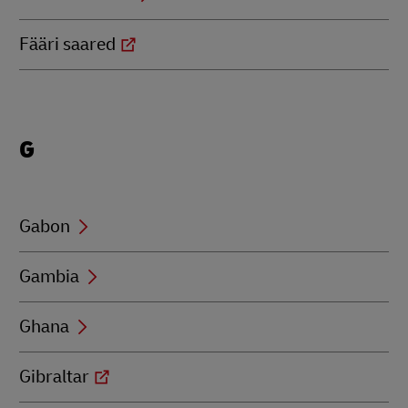
Fääri saared
Locations
G
beginning
with
G
Gabon
Gambia
Ghana
Gibraltar