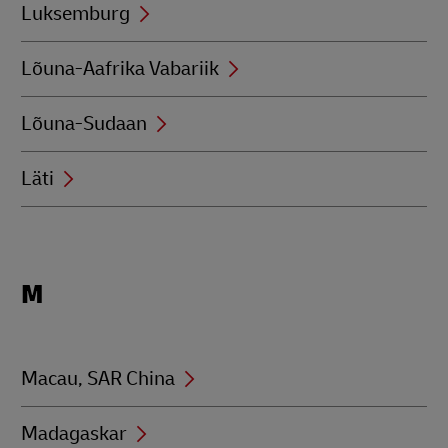
Luksemburg
Lõuna-Aafrika Vabariik
Lõuna-Sudaan
Läti
Locations
M
beginning
with
M
Macau, SAR China
Madagaskar