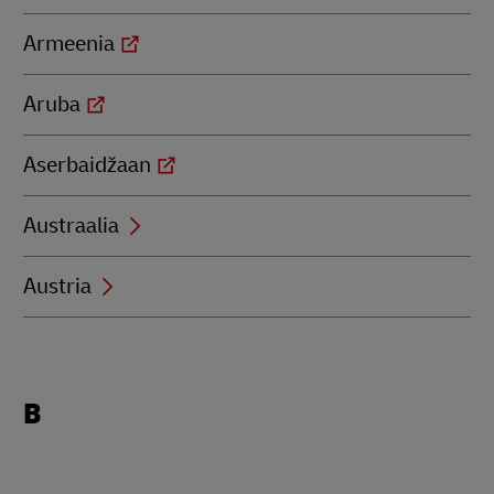
Armeenia
Aruba
Aserbaidžaan
Austraalia
Austria
Locations
B
beginning
with
B