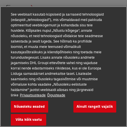
Singapur
See veebisait kasutab küpsiseid ja sarnaseid tehnoloogiaid
(edaspidi „tehnoloogiad”), mis võimaldavad meil pakkuda
Sint Eustatius
optimeeritud veebikogemust ja kohandada sisu teie
huvidele. Klõpsates nupul „Nõustu kõigega“, annate
nõusoleku, et neid tehnoloogiaid võidakse teie seadmesse
Sint Maarten
salvestada ja sealt lugeda. See hõlmab ka profiilide
loomist, et muuta meie teenused võimalikult
kasutajasõbralikuks ja kliendipõhiseks ning toetada meie
Slovakkia
turundustegevust. Lisaks annate nõusoleku andmete
jagamiseks DHL Groupi ettevõtete vahel ning vajaduse
Sloveenia
korral nende edastamiseks riikidesse, kus ei ole Euroopa
Liiduga samaväärset andmekaitse taset. Lisateabe
saamiseks ning nõusoleku tagasivõtmise või muutmise
Somaalia
võimaluse kohta vaadake „Nõusoleku eelistuste
haldamine” jaotist veebisaidi allosas ning järgnevaid
linke
Privaatsusteade
Õigusteade
Somalimaa
Nõusoleku seaded
Ainult rangelt vajalik
Soome
Võta kõik vastu