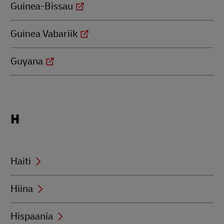
Guinea-Bissau
Guinea Vabariik
Guyana
Locations
H
beginning
with
H
Haiti
Hiina
Hispaania