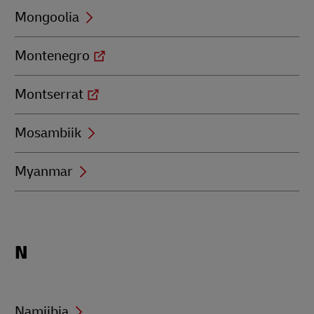
Mongoolia
Montenegro
Montserrat
Mosambiik
Myanmar
Locations
N
beginning
with
N
Namiibia