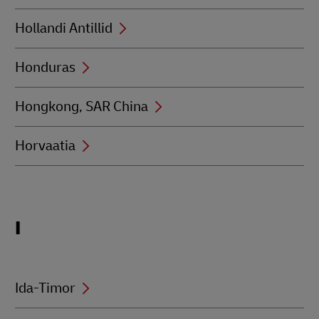
Hollandi Antillid
Honduras
Hongkong, SAR China
Horvaatia
Locations
I
beginning
with
I
Ida-Timor