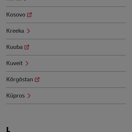
Kosovo
Kreeka
Kuuba
Kuveit
Kõrgõstan
Küpros
Locations
L
beginning