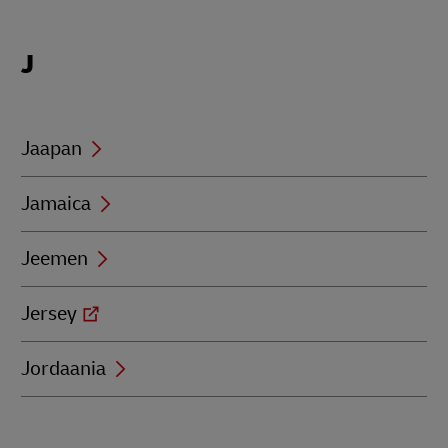
Locations
J
beginning
with
J
Jaapan
Jamaica
Jeemen
Jersey
Jordaania