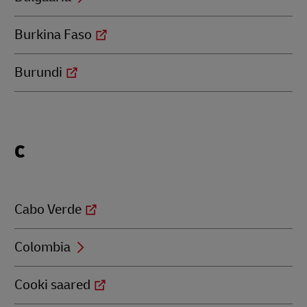
Burkina Faso
Burundi
Locations
C
beginning
with
C
Cabo Verde
Colombia
Cooki saared