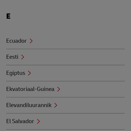
Locations
E
beginning
with
E
Ecuador
Eesti
Egiptus
Ekvatoriaal-Guinea
Elevandiluurannik
El Salvador