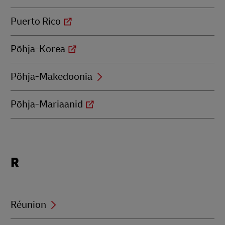
Puerto Rico
Põhja-Korea
Põhja-Makedoonia
Põhja-Mariaanid
Locations
R
beginning
with
R
Réunion