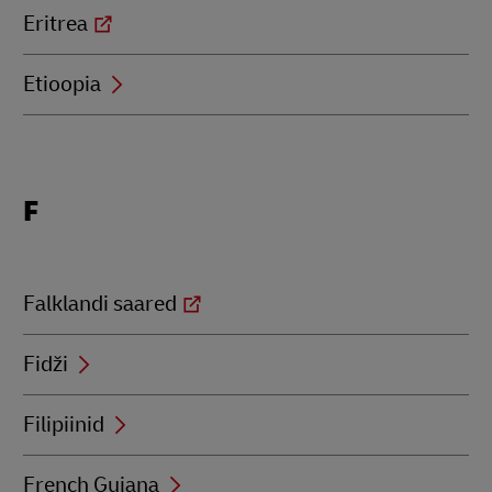
Eritrea
Etioopia
Locations
F
beginning
with
F
Falklandi saared
Fidži
Filipiinid
French Guiana