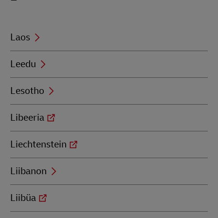
with
L
Laos
Leedu
Lesotho
Libeeria
Liechtenstein
Liibanon
Liibüa