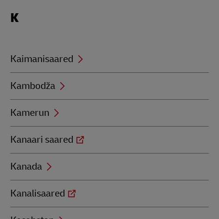
Locations
K
beginning
with
K
Kaimanisaared
Kambodža
Kamerun
Kanaari saared
Kanada
Kanalisaared