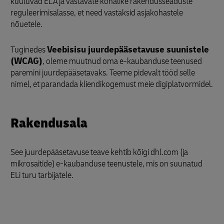
kuuluvad ELA ja vastavate kohalike rakendusseaduste
reguleerimisalasse, et need vastaksid asjakohastele
nõuetele.
Tuginedes
Veebisisu juurdepääsetavuse suunistele
(WCAG)
, oleme muutnud oma e-kaubanduse teenused
paremini juurdepääsetavaks. Teeme pidevalt tööd selle
nimel, et parandada kliendikogemust meie digiplatvormidel.
Rakendusala
See juurdepääsetavuse teave kehtib kõigi dhl.com (ja
mikrosaitide) e-kaubanduse teenustele, mis on suunatud
ELi turu tarbijatele.