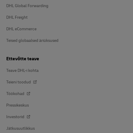
DHL Global Forwarding
DHL Freight
DHL eCommerce
Teised globaalsed äriüksused
Ettevõtte teave
Teave DHL-i kohta
Teieni toodud
Töökohad
Pressikeskus
Investorid
Jätkusuutlikkus