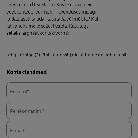
soovite meid teavitada? Kas te ei saa meie
veebilehtedel või mobiilirakenduses midagi
küllaldaselt tajuda, kasutada või mõista? Kui
jah, andke meile sellest teada. Kasutage
selleks järgmist kontaktvormi:
Kõigi tärniga (*) tähistatud väljade täitmine on kohustuslik.
Forms
Kontaktandmed
Summary
Eesnimi*
Perekonnanimi*
E-mail*