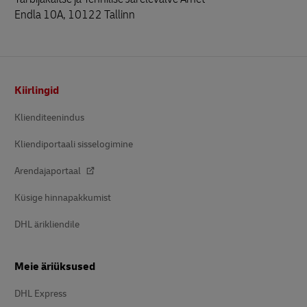
Endla 10A, 10122 Tallinn
Footer
Kiirlingid
Klienditeenindus
Kliendiportaali sisselogimine
Arendajaportaal
Küsige hinnapakkumist
DHL ärikliendile
Meie äriüksused
DHL Express