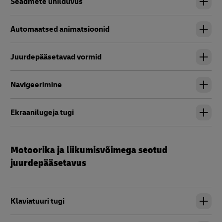
Seadmete ühilduvus
Automaatsed animatsioonid
Juurdepääsetavad vormid
Navigeerimine
Ekraanilugeja tugi
Motoorika ja liikumisvõimega seotud
juurdepääsetavus
Klaviatuuri tugi