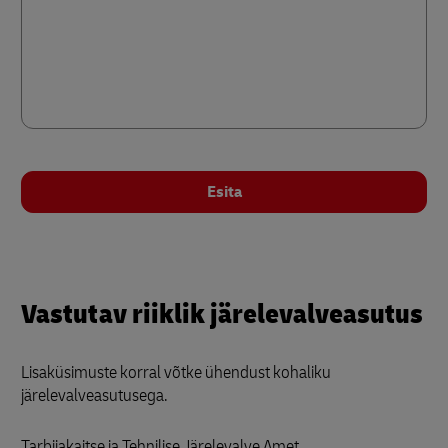
Esita
Vastutav riiklik järelevalveasutus
Lisaküsimuste korral võtke ühendust kohaliku
järelevalveasutusega.
Tarbijakaitse ja Tehnilise Järelevalve Amet