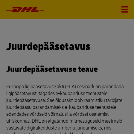
Juurdepääsetavus
Juurdepääsetavuse teave
Euroopa ligipääsetavuse akti (ELA) eesmärk on parandada
ligipääsetavust, tagades e-kaubanduse teenustele
juurdepääsetavuse. See õigusakt loob raamistiku tarbijate
juurdepääsu parandamiseks e-kaubanduse teenustele,
edendades võrdseid võimalusi ja võrdset osalemist
ühiskonnas. DHL on algatanud mitmesuguseid meetmeid
vastavate digirakenduste ümberkujundamiseks, mis