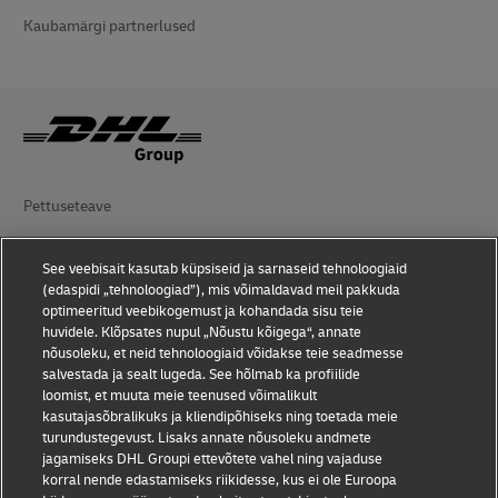
Kaubamärgi partnerlused
Pettuseteave
Juriidiline teadaanne
See veebisait kasutab küpsiseid ja sarnaseid tehnoloogiaid
(edaspidi „tehnoloogiad”), mis võimaldavad meil pakkuda
Kasutustingimused
optimeeritud veebikogemust ja kohandada sisu teie
huvidele. Klõpsates nupul „Nõustu kõigega“, annate
Andmekaitse
nõusoleku, et neid tehnoloogiaid võidakse teie seadmesse
salvestada ja sealt lugeda. See hõlmab ka profiilide
Juurdepääsetavus
loomist, et muuta meie teenused võimalikult
kasutajasõbralikuks ja kliendipõhiseks ning toetada meie
Lisateave
turundustegevust. Lisaks annate nõusoleku andmete
jagamiseks DHL Groupi ettevõtete vahel ning vajaduse
Küpsiste seaded
korral nende edastamiseks riikidesse, kus ei ole Euroopa