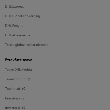
DHL Express
DHL Global Forwarding
DHL Freight
DHL eCommerce
Teised globaalsed äriüksused
Ettevõtte teave
Teave DHL-i kohta
Teieni toodud
Töökohad
Pressikeskus
Investorid