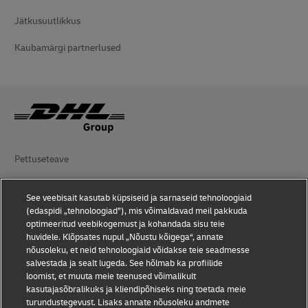
Jätkusuutlikkus
Kaubamärgi partnerlused
Pettuseteave
Juriidiline teadaanne
See veebisait kasutab küpsiseid ja sarnaseid tehnoloogiaid
(edaspidi „tehnoloogiad”), mis võimaldavad meil pakkuda
Kasutustingimused
optimeeritud veebikogemust ja kohandada sisu teie
huvidele. Klõpsates nupul „Nõustu kõigega“, annate
Andmekaitse
nõusoleku, et neid tehnoloogiaid võidakse teie seadmesse
salvestada ja sealt lugeda. See hõlmab ka profiilide
Juurdepääsetavus
loomist, et muuta meie teenused võimalikult
kasutajasõbralikuks ja kliendipõhiseks ning toetada meie
Lisateave
turundustegevust. Lisaks annate nõusoleku andmete