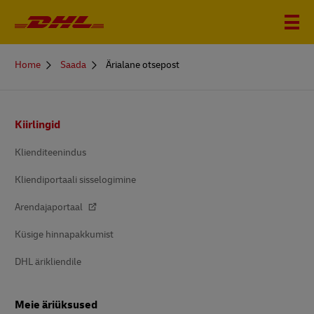
You
Home
Saada
Ärialane otsepost
are
here
Footer
Kiirlingid
Klienditeenindus
Kliendiportaali sisselogimine
Arendajaportaal
Küsige hinnapakkumist
DHL ärikliendile
Meie äriüksused