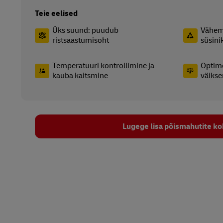
Teie eelised
Üks suund: puudub
Vähem 
ristsaastumisoht
süsini
Temperatuuri kontrollimine ja
Optime
kauba kaitsmine
väiks
Lugege lisa põismahutite ko