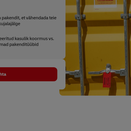
pakendit, et vähendada teie
kujalajälge
eritud kasulik koormus vs.
emad pakenditüübid
hta