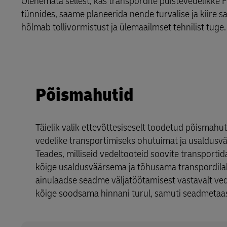
Olenemata sellest, kas transpordite puistevedelikke F
LifeTrack
tünnides, saame planeerida nende turvalise ja kiire
MyGTS
hõlmab tollivormistust ja ülemaailmset tehnilist tuge.
Lisateave portaalide kohta
DHL SameDay
LifeTrack
Põismahutid
Lisateave portaalide kohta
Täielik valik ettevõttesiseselt toodetud põismahut
vedelike transportimiseks ohutuimat ja usaldusv
Teades, milliseid vedeltooteid soovite transportid
kõige usaldusväärsema ja tõhusama transpordila
ainulaadse seadme väljatöötamisest vastavalt ved
kõige soodsama hinnani turul, samuti seadmetaas