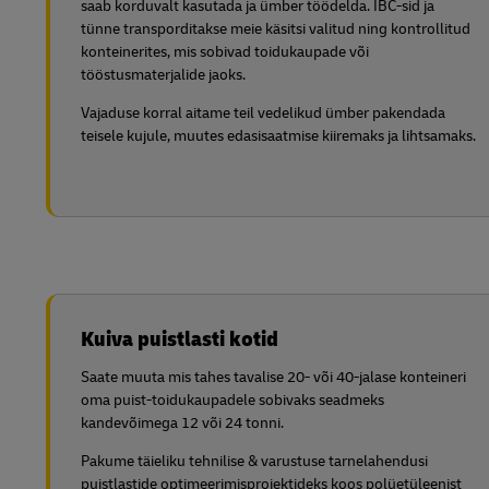
saab korduvalt kasutada ja ümber töödelda. IBC-sid ja
tünne transporditakse meie käsitsi valitud ning kontrollitud
konteinerites, mis sobivad toidukaupade või
tööstusmaterjalide jaoks.
Vajaduse korral aitame teil vedelikud ümber pakendada
teisele kujule, muutes edasisaatmise kiiremaks ja lihtsamaks.
Kuiva puistlasti kotid
Saate muuta mis tahes tavalise 20- või 40-jalase konteineri
oma puist-toidukaupadele sobivaks seadmeks
kandevõimega 12 või 24 tonni.
Pakume täieliku tehnilise & varustuse tarnelahendusi
puistlastide optimeerimisprojektideks koos polüetüleenist