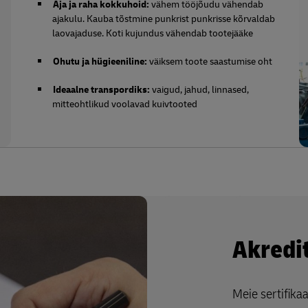
Aja ja raha kokkuhoid:
vähem tööjõudu vähendab
ajakulu. Kauba tõstmine punkrist punkrisse kõrvaldab
laovajaduse. Koti kujundus vähendab tootejääke
Ohutu ja hügieeniline:
väiksem toote saastumise oht
Ideaalne transpordiks:
vaigud, jahud, linnased,
mitteohtlikud voolavad kuivtooted
Akredit
Meie sertifika