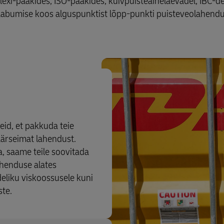
lexi-paakides, ISO-paakides, kuivpuisteainelaevadel, IBC-de
 saabumise koos alguspunktist lõpp-punkti puisteveolahend
eid, et pakkuda teie
äärseimat lahendust.
a, saame teile soovitada
henduse alates
eliku viskoossusele kuni
te.