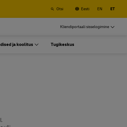
Otsi
Eesti
EN
ET
 veosed
DHL ärikliendile
Kliendiportaali sisselogimine
Sagedased saatjad
Saatke regulaarselt või sageli, tutvuge
dised ja koolitus
Tugikeskus
konto avamise eelistega
 veosed
DHL ärikliendile
Sagedased saatjad
tega
Sagedased saatmisvõimalused
Saatke regulaarselt või sageli, tutvuge
konto avamise eelistega
tega
Sagedased saatmisvõimalused
l.