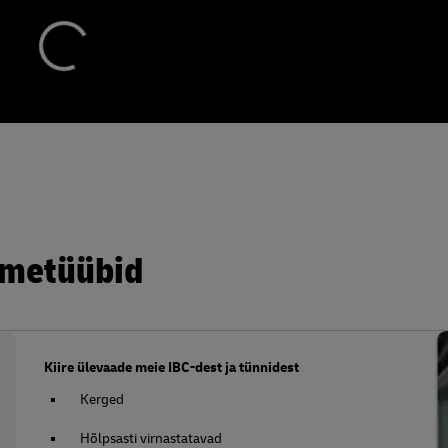
dmetüübid
Kiire ülevaade meie IBC-dest ja tünnidest
Kerged
Hõlpsasti virnastatavad