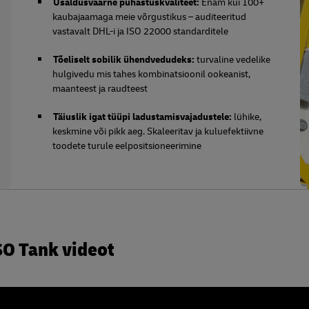
Usaldusväärne puhastuskvaliteet:
Enam kui 100+
kaubajaamaga meie võrgustikus – auditeeritud
vastavalt DHL-i ja ISO 22000 standarditele
Tõeliselt sobilik ühendvedudeks:
turvaline vedelike
hulgivedu mis tahes kombinatsioonil ookeanist,
maanteest ja raudteest
Täiuslik igat tüüpi ladustamisvajadustele:
lühike,
keskmine või pikk aeg. Skaleeritav ja kuluefektiivne
toodete turule eelpositsioneerimine
SO Tank videot