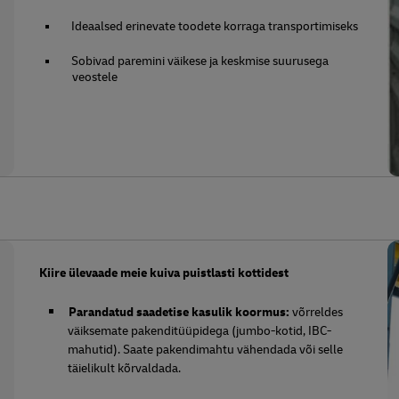
Ideaalsed erinevate toodete korraga transportimiseks
Sobivad paremini väikese ja keskmise suurusega
veostele
Kiire ülevaade meie kuiva puistlasti kottidest
Parandatud saadetise kasulik koormus:
võrreldes
väiksemate pakenditüüpidega (jumbo-kotid, IBC-
mahutid). Saate pakendimahtu vähendada või selle
täielikult kõrvaldada.