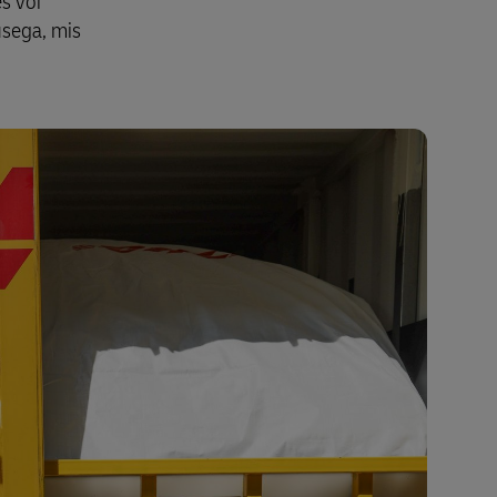
s või
usega, mis