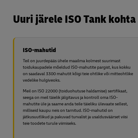
Uuri järele ISO Tank kohta
ISO-mahutid
Teil on juurdepääs ühele maailma kolmest suurimast
toidukaupadele mõeldud ISO-mahutite pargist, kus kokku
on saadaval 3300 mahutit kõigi teie ohtlike või mitteohtlike
vedelike hulgiveoks.
Meil on ISO 22000 (toiduohutuse haldamise) sertifikaat,
seega on meil täielik jälgitavus ja kontroll oma ISO-
mahutite üle ja saame anda teile täieliku ülevaate sellest,
milliseid kaupu neis on tarnitud. ISO-mahutid on
jätkusuutlikud ja pakuvad turvalist ja usaldusväärset viisi
teie toodete turule viimiseks.