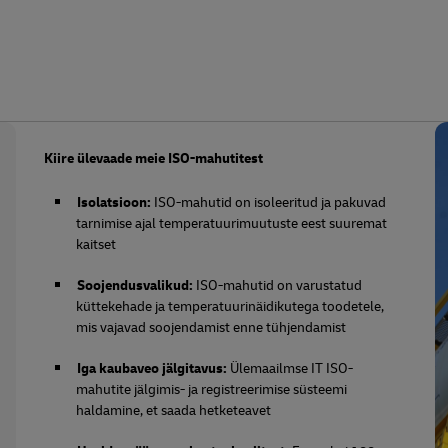
Kiire ülevaade meie ISO-mahutitest
Isolatsioon:
ISO-mahutid on isoleeritud ja pakuvad
tarnimise ajal temperatuurimuutuste eest suuremat
kaitset
Soojendusvalikud:
ISO-mahutid on varustatud
küttekehade ja temperatuurinäidikutega toodetele,
mis vajavad soojendamist enne tühjendamist
Iga kaubaveo jälgitavus:
Ülemaailmse IT ISO-
mahutite jälgimis- ja registreerimise süsteemi
haldamine, et saada hetketeavet