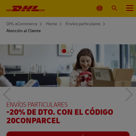
Navegación
principal
Seleccionar
Buscar
Menú
ubicación
You
DHL eCommerce
Home
Envíos particulares
are
Atención al Cliente
here
Texto
Te
ENVÍOS PARTICULARES
ATENCIÓN AL CLIENTE DE DHL ECOMMERCE
-20% DE DTO. CON EL CÓDIGO
¿EN QUÉ PODEMOS AYUDARTE?
20CONPARCEL
del
del
CONTACTAR