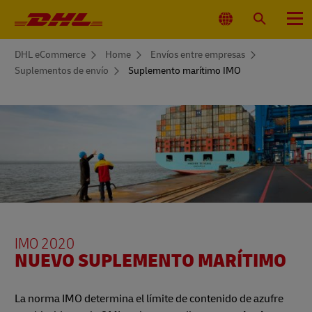
Navegación
principal
Seleccionar
Buscar
Menú
ubicación
You
DHL eCommerce
Home
Envíos entre empresas
are
Suplementos de envío
Suplemento marítimo IMO
here
IMO 2020
NUEVO SUPLEMENTO MARÍTIMO
La norma IMO determina el límite de contenido de azufre