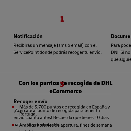
1
Notificación
Documen
Recibirás un mensaje (sms o email) con el
Para poder
ServicePoint donde podrás recoger tu envío.
DNI. Si no
que alguie
Con los puntos de recogida de DHL
3
eCommerce
Recoger envío
Más de 3.700 puntos de recogida en España y
¡Acércate al punto de recogida para tener tu
Portugal
envío cuanto antes! Recuerda que tienes 10 días
naturales para hacerlo.
Amplios horarios de apertura, fines de semana