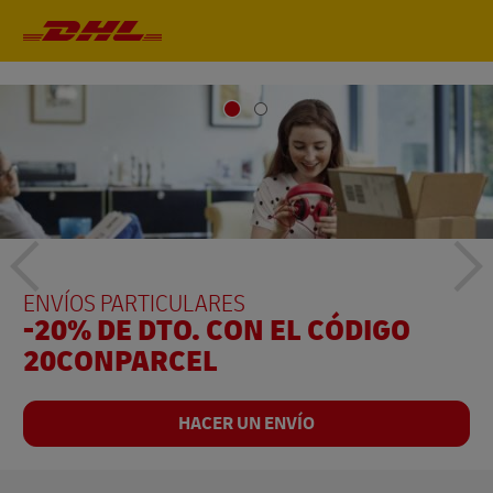
Navegación
principal
Texto
Te
ENVÍOS PARTICULARES
SEGUIMIENTO DE ENVÍOS
-20% DE DTO. CON EL CÓDIGO
SIGUE TUS ENVÍOS EN TIEMPO
20CONPARCEL
REAL
del
del
Localizar mi envío
HACER UN ENVÍO
botón
bo