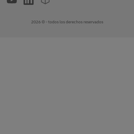
2026 © - todos los derechos reservados
Abrir
Abrir
nueva
enlace
ventana
externo