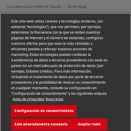
Concienciación sobre el fraude
Aviso legal
Este sitio web utiliza cookies y tecnologías similares, (en
Aviso de privacidad
Accesibilidad
adelante "tecnologías"), que nos permiten, por ejemplo,
determinar la frecuencia con la que se visitan nuestras
páginas de Internet y el número de visitantes, configurar
Resolución de conflictos
Management System Policy
nuestras ofertas para que sean lo más cómodas y
eficientes posible y reforzar nuestras acciones de
marketing. Estas tecnologías pueden conllevar la
Términos y condiciones
Condiciones generales de
transporte
transferencia de datos a terceros proveedores con sede en
países sin un nivel adecuado de protección de datos (por
ejemplo, Estados Unidos). Para más información,
incluyendo el tratamiento de datos por parte de terceros
Síganos
proveedores y la posibilidad de revocar su consentimiento
en cualquier momento, consulte su configuración en
"Configuración de consentimiento" y los siguientes enlaces
Aviso de privacidad
Aviso legal
Configuración de consentimiento
2026 © - todos los derechos reservados
Solo absolutamente necesario
Aceptar todo