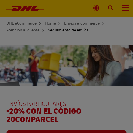
Navegación
principal
Seleccionar
Buscar
Menú
ubicación
You
DHL eCommerce
Home
Envíos e-commerce
are
Atención al cliente
Seguimiento de envíos
here
ENVÍOS PARTICULARES
-20% CON EL CÓDIGO
20CONPARCEL