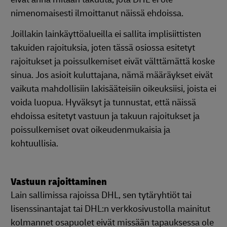
nimenomaisesti ilmoittanut näissä ehdoissa.
Joillakin lainkäyttöalueilla ei sallita implisiittisten
takuiden rajoituksia, joten tässä osiossa esitetyt
rajoitukset ja poissulkemiset eivät välttämättä koske
sinua. Jos asioit kuluttajana, nämä määräykset eivät
vaikuta mahdollisiin lakisääteisiin oikeuksiisi, joista ei
voida luopua. Hyväksyt ja tunnustat, että näissä
ehdoissa esitetyt vastuun ja takuun rajoitukset ja
poissulkemiset ovat oikeudenmukaisia ja
kohtuullisia.
Vastuun rajoittaminen
Lain sallimissa rajoissa DHL, sen tytäryhtiöt tai
lisenssinantajat tai DHL:n verkkosivustolla mainitut
kolmannet osapuolet eivät missään tapauksessa ole