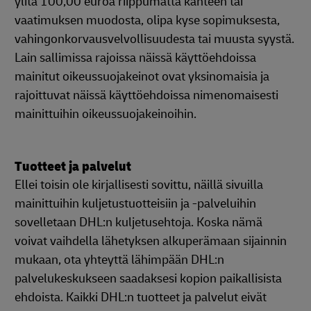
ylitä 100,00 euroa riippumatta kanteen tai
vaatimuksen muodosta, olipa kyse sopimuksesta,
vahingonkorvausvelvollisuudesta tai muusta syystä.
Lain sallimissa rajoissa näissä käyttöehdoissa
mainitut oikeussuojakeinot ovat yksinomaisia ja
rajoittuvat näissä käyttöehdoissa nimenomaisesti
mainittuihin oikeussuojakeinoihin.
Tuotteet ja palvelut
Ellei toisin ole kirjallisesti sovittu, näillä sivuilla
mainittuihin kuljetustuotteisiin ja -palveluihin
sovelletaan DHL:n kuljetusehtoja. Koska nämä
voivat vaihdella lähetyksen alkuperämaan sijainnin
mukaan, ota yhteyttä lähimpään DHL:n
palvelukeskukseen saadaksesi kopion paikallisista
ehdoista. Kaikki DHL:n tuotteet ja palvelut eivät