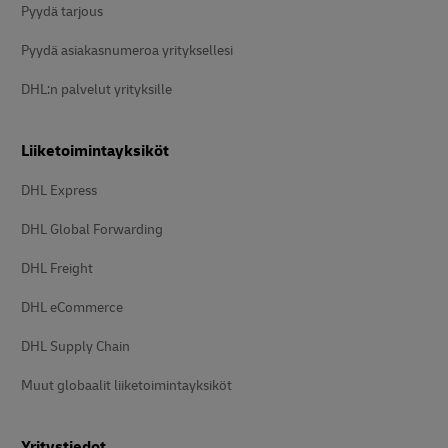
Pyydä tarjous
Pyydä asiakasnumeroa yrityksellesi
DHL:n palvelut yrityksille
Liiketoimintayksiköt
DHL Express
DHL Global Forwarding
DHL Freight
DHL eCommerce
DHL Supply Chain
Muut globaalit liiketoimintayksiköt
Yritystiedot