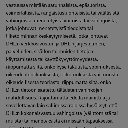
vastuussa mistään satunnaisista, epäsuorista,
esimerkillisistä, rangaistusluonteisista tai välillisistä
vahingoista, menetetyistä voitoista tai vahingoista,
jotka johtuvat menetetyistä tiedoista tai
liiketoiminnan keskeytymisestä, jotka johtuvat
DHL:n verkkosivuston ja DHL:n järjestelmien,
palveluiden, sisällön tai muiden tietojen
käyttämisestä tai käyttökyvyttömyydestä,
riippumatta siitä, onko kyse takuusta, sopimuksesta,
oikeudenloukkauksesta, rikkomuksesta vai muusta
oikeudellisesta teoriasta, riippumatta siitä, onko
DHL:n tietoon saatettu tällaisten vahinkojen
mahdollisuus. Rajoittamatta edellä mainittua ja
sovellettavan lain sallimissa rajoissa hyväksyt, että
DHL:n kokonaisvastuu vahingoista (välittömistä tai
muista) tai menetyksistä ei missään tapauksessa