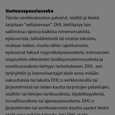
Vastuuvapauslauseke
Tämän verkkosivuston palvelut, sisältö ja tiedot
tarjotaan "sellaisenaan". DHL kieltäytyy lain
sallimissa rajoissa kaikista nimenomaisista,
epäsuorista, lakisääteisistä tai muista takuista,
mukaan lukien, mutta niihin rajoittumatta,
epäsuorat takuut myyntikelpoisuudesta, kolmansien
osapuolten oikeuksien loukkaamattomuudesta ja
soveltuvuudesta tiettyyn tarkoitukseen. DHL, sen
tytäryhtiöt ja lisenssinantajat eivät anna mitään
vakuutuksia tai takuita DHL:n verkkosivuilla tai
järjestelmissä tai niiden kautta tarjottujen palvelujen,
sisällön tai tietojen tarkkuudesta, täydellisyydestä,
turvallisuudesta tai ajantasaisuudesta. DHL:n
järjestelmien tai verkkosivuston kautta saadut tiedot
eivät anna mitään takuuta, jota DHL ei ole