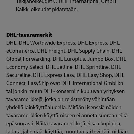
Tekijänoikeudet © DHL International GmbH.
Kaikki oikeudet pidätetään.
DHL-tavaramerkit
DHL, DHL Worldwide Express, DHL Express, DHL
eCommerce, DHL Freight, DHL Supply Chain, DHL
Global Forwarding, DHL Europlus, Jumbo Box, DHL
Economy Select, DHL Jetline, DHL Sprintline, DHL
Secureline, DHL Express Easy, DHL Easy Shop, DHL
Connect, EasyShip ovat DHL International GmbH:n
tai jonkin muun DHL-konserniin kuuluvan yrityksen
tavaramerkkejä, jotka on rekisteröity vähintään
yhdellä lainkäyttöalueella. Mitään lisenssiä näiden
tavaramerkkien käyttämiseen ei anneta suoraan eikä
epäsuorasti. Näitä tavaramerkkejä ei saa kopioida,
ladata, jäljentää, käyttää, muuttaa tai levittää millään