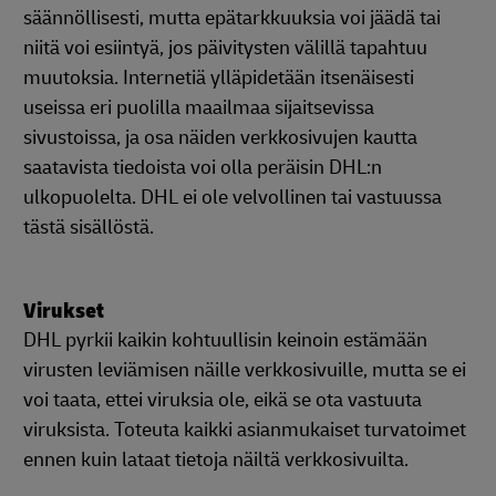
säännöllisesti, mutta epätarkkuuksia voi jäädä tai
niitä voi esiintyä, jos päivitysten välillä tapahtuu
muutoksia. Internetiä ylläpidetään itsenäisesti
useissa eri puolilla maailmaa sijaitsevissa
sivustoissa, ja osa näiden verkkosivujen kautta
saatavista tiedoista voi olla peräisin DHL:n
ulkopuolelta. DHL ei ole velvollinen tai vastuussa
tästä sisällöstä.
Virukset
DHL pyrkii kaikin kohtuullisin keinoin estämään
virusten leviämisen näille verkkosivuille, mutta se ei
voi taata, ettei viruksia ole, eikä se ota vastuuta
viruksista. Toteuta kaikki asianmukaiset turvatoimet
ennen kuin lataat tietoja näiltä verkkosivuilta.