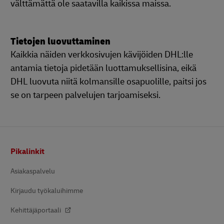
välttämättä ole saatavilla kaikissa maissa.
Tietojen luovuttaminen
Kaikkia näiden verkkosivujen kävijöiden DHL:lle
antamia tietoja pidetään luottamuksellisina, eikä
DHL luovuta niitä kolmansille osapuolille, paitsi jos
se on tarpeen palvelujen tarjoamiseksi.
Alatunniste
Pikalinkit
Asiakaspalvelu
Kirjaudu työkaluihimme
Kehittäjäportaali