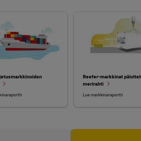
jetusmarkkinoiden
Reefer-markkinat päivitet
s
merirahti
inaraportti
Lue markkinaraportti