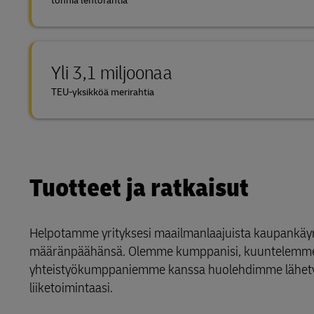
tonnia lentorahtia
Yli 3,1 miljoonaa
TEU-yksikköä merirahtia
Tuotteet ja ratkaisut
Helpotamme yrityksesi maailmanlaajuista kaupankäynti
määränpäähänsä. Olemme kumppanisi, kuuntelemme t
yhteistyökumppaniemme kanssa huolehdimme lähetyksi
liiketoimintaasi.