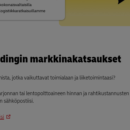
kokonaisvaltaisilla
logistiikkaratkaisuillamme
rdingin markkinakatsaukset
sta, jotka vaikuttavat toimialaan ja liiketoimintaasi?
arjonnan tai lentopolttoaineen hinnan ja rahtikustannusten
n sähköpostiisi.
si