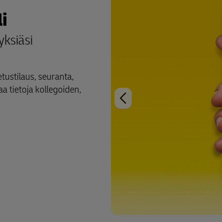
i
yksiäsi
etustilaus, seuranta,
jaa tietoja kollegoiden,