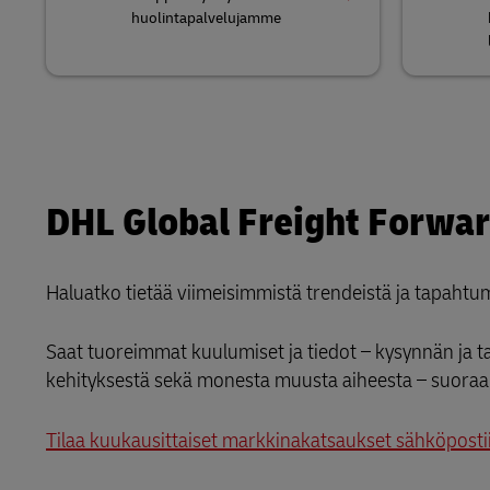
huolintapalvelujamme
DHL Global Freight Forwa
Haluatko tietää viimeisimmistä trendeistä ja tapahtumi
Saat tuoreimmat kuulumiset ja tiedot – kysynnän ja t
kehityksestä sekä monesta muusta aiheesta – suoraa
Tilaa kuukausittaiset markkinakatsaukset sähköpostii