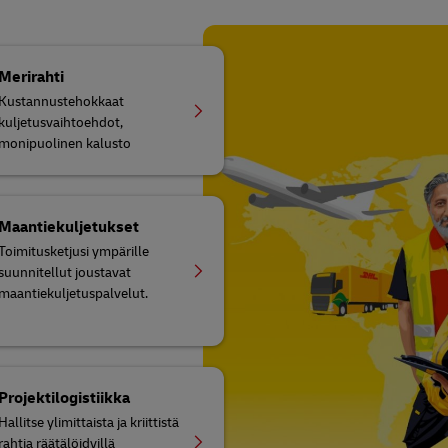
Merirahti
Kustannustehokkaat
kuljetusvaihtoehdot,
monipuolinen kalusto
Maantiekuljetukset
Toimitusketjusi ympärille
suunnitellut joustavat
maantiekuljetuspalvelut.
Projektilogistiikka
Hallitse ylimittaista ja kriittistä
rahtia räätälöidyillä