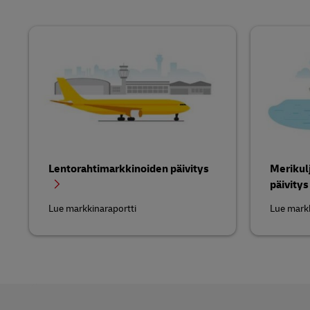
Lentorahtimarkkinoiden päivitys
Merikul
päivity
Lue markkinaraportti
Lue markk