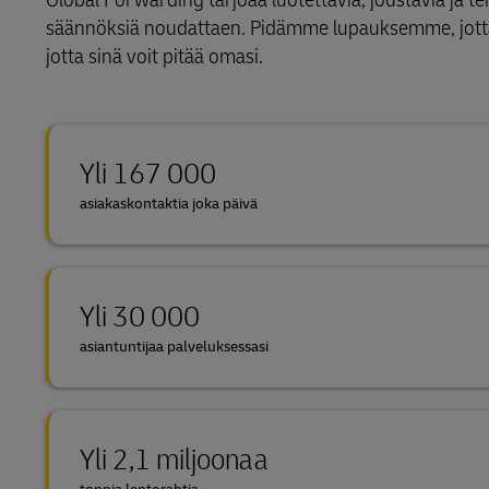
LifeTrack
säännöksiä noudattaen. Pidämme lupauksemme, jotta
MyGTS
jotta sinä voit pitää omasi.
Lisätietoa portaaleista
DHL SameDay
LifeTrack
Yli 167 000
asiakaskontaktia joka päivä
Lisätietoa portaaleista
Yli 30 000
asiantuntijaa palveluksessasi
Yli 2,1 miljoonaa