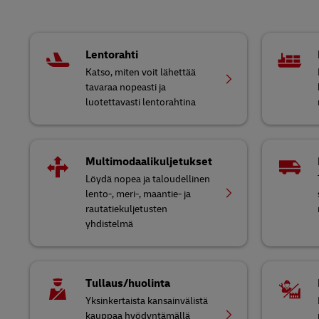
Lentorahti
Katso, miten voit lähettää
tavaraa nopeasti ja
luotettavasti lentorahtina
Multimodaalikuljetukset
Löydä nopea ja taloudellinen
lento-, meri-, maantie- ja
rautatiekuljetusten
yhdistelmä
Tullaus/huolinta
Yksinkertaista kansainvälistä
kauppaa hyödyntämällä