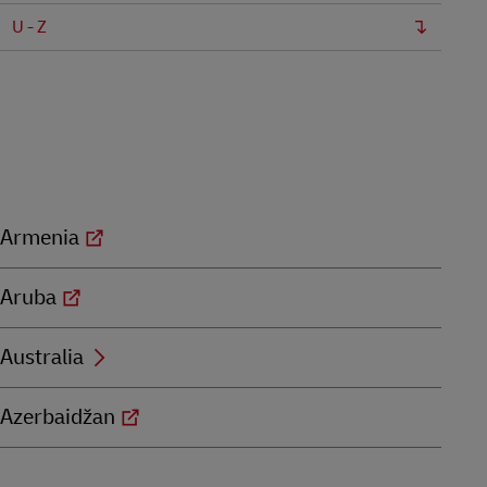
U - Z
Armenia
Aruba
Australia
Azerbaidžan