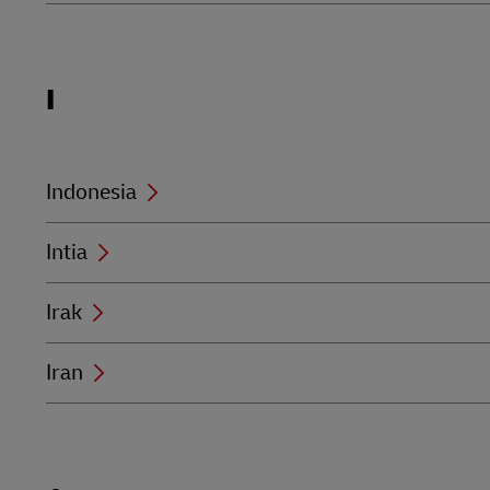
Locations
I
beginning
with
I
Indonesia
Intia
Irak
Iran
Locations