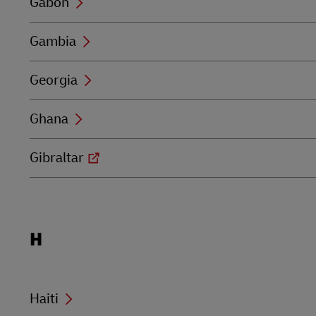
Gabon
Gambia
Georgia
Ghana
Gibraltar
Locations
H
beginning
with
H
Haiti