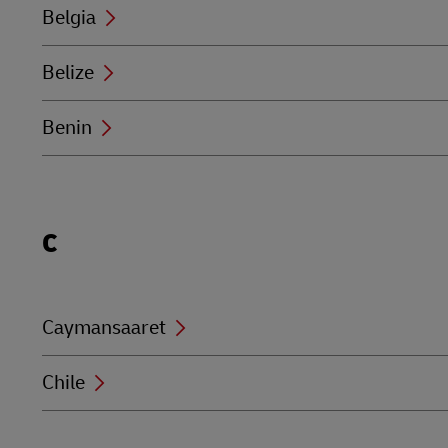
Belgia
Belize
Benin
Locations
C
beginning
with
C
Caymansaaret
Chile