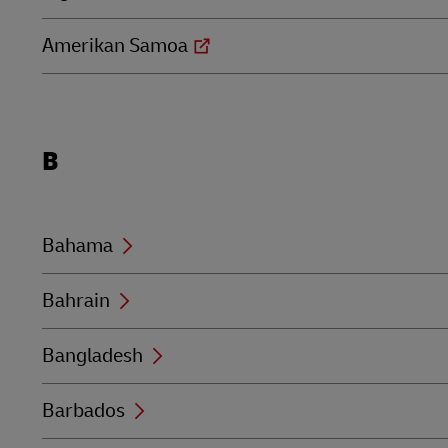
Amerikan Samoa
Locations
B
beginning
with
B
Bahama
Bahrain
Bangladesh
Barbados