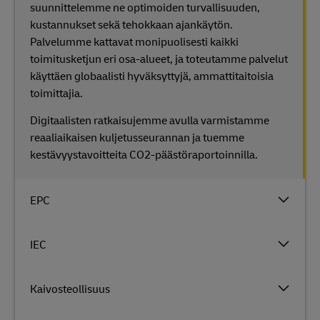
suunnittelemme ne optimoiden turvallisuuden,
kustannukset sekä tehokkaan ajankäytön.
Palvelumme kattavat monipuolisesti kaikki
toimitusketjun eri osa-alueet, ja toteutamme palvelut
käyttäen globaalisti hyväksyttyjä, ammattitaitoisia
toimittajia.
Digitaalisten ratkaisujemme avulla varmistamme
reaaliaikaisen kuljetusseurannan ja tuemme
kestävyystavoitteita CO2-päästöraportoinnilla.
EPC
IEC
Kaivosteollisuus