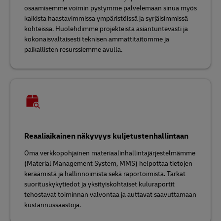
osaamisemme voimin pystymme palvelemaan sinua myös
kaikista haastavimmissa ympäristöissä ja syrjäisimmissä
kohteissa. Huolehdimme projekteista asiantuntevasti ja
kokonaisvaltaisesti teknisen ammattitaitomme ja
paikallisten resurssiemme avulla.
Reaaliaikainen näkyvyys kuljetustenhallintaan
Oma verkkopohjainen materiaalinhallintajärjestelmämme
(Material Management System, MMS) helpottaa tietojen
keräämistä ja hallinnoimista sekä raportoimista. Tarkat
suorituskykytiedot ja yksityiskohtaiset kuluraportit
tehostavat toiminnan valvontaa ja auttavat saavuttamaan
kustannussäästöjä.