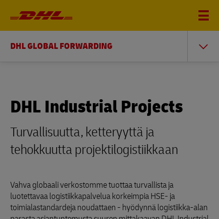
DHL GLOBAL FORWARDING
DHL Industrial Projects
Turvallisuutta, ketteryyttä ja
tehokkuutta projektilogistiikkaan
Vahva globaali verkostomme tuottaa turvallista ja
luotettavaa logistiikkapalvelua korkeimpia HSE- ja
toimialastandardeja noudattaen - hyödynnä logistiikka-alan
parasta asiantuntemusta suuren mittakaavan DHL Industrial