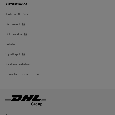
Yritystiedot
Tietoja DHL:stä
Delivered
DHL-uralle
Lehdistö
Sijoittajat
Kestävä kehitys
Brandikumppanuudet