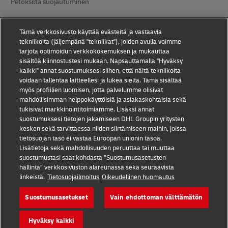
Petoksilta suojautuminen
Lakiasiaa
Tämä verkkosivusto käyttää evästeitä ja vastaavia
Käyttöehdot
tekniikoita (jäljempänä "tekniikat"), joiden avulla voimme
tarjota optimoidun verkkokokemuksen ja mukauttaa
Tietosuoja
sisältöä kiinnostustesi mukaan. Napsauttamalla "Hyväksy
kaikki" annat suostumuksesi siihen, että näitä tekniikoita
voidaan tallentaa laitteellesi ja lukea sieltä. Tämä sisältää
Saavutettavuus
myös profiilien luomisen, jotta palvelumme olisivat
mahdollisimman helppokäyttöisiä ja asiakaskohtaisia sekä
Lisätiedot
tukisivat markkinointitoimiamme. Lisäksi annat
suostumuksesi tietojen jakamiseen DHL Groupin yritysten
Evästeasetukset
kesken sekä tarvittaessa niiden siirtämiseen maihin, joissa
tietosuojan taso ei vastaa Euroopan unionin tasoa.
Seuraa meitä:
Lisätietoja sekä mahdollisuuden peruuttaa tai muuttaa
suostumustasi saat kohdasta ”Suostumusasetusten
hallinta” verkkosivuston alareunassa sekä seuraavista
linkeistä.
Tietosuojailmoitus
Oikeudellinen huomautus
Suostumusasetukset
Vain ehdottoman välttämätön
2026 © - all rights reserved
Hyväksy kaikki