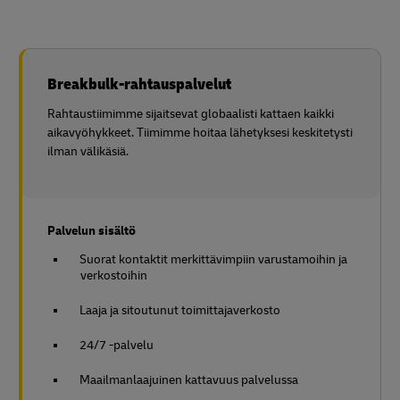
Breakbulk-rahtauspalvelut
Rahtaustiimimme sijaitsevat globaalisti kattaen kaikki
aikavyöhykkeet. Tiimimme hoitaa lähetyksesi keskitetysti
ilman välikäsiä.
Palvelun sisältö
Suorat kontaktit merkittävimpiin varustamoihin ja
verkostoihin
Laaja ja sitoutunut toimittajaverkosto
24/7 -palvelu
Maailmanlaajuinen kattavuus palvelussa