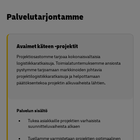
Palvelutarjontamme
Avaimet käteen -projektit
Projektiosastomme tarjoaa kokonaisvaltaisia
logistiikkaratkaisuja. Toimialatuntemuksemme ansiosta
pystymme tarjoamaan markkinoiden johtavia
projektilogistiikkaratkaisuja ja helpottamaan
päätöksentekoa projektin alkuvaiheista lähtien
.
Palvelun sisältö
Tukea asiakkaille projektien varhaisista
suunnitteluvaiheista alkaen
Tuellamme varmistetaan projektien optimaalinen