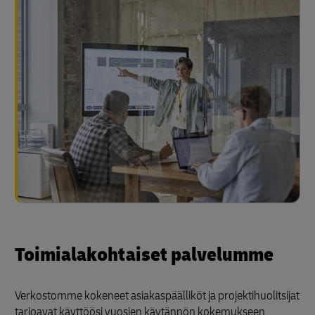
Toimialakohtaiset palvelumme
Verkostomme kokeneet asiakaspäälliköt ja projektihuolitsijat
tarjoavat käyttöösi vuosien käytännön kokemukseen