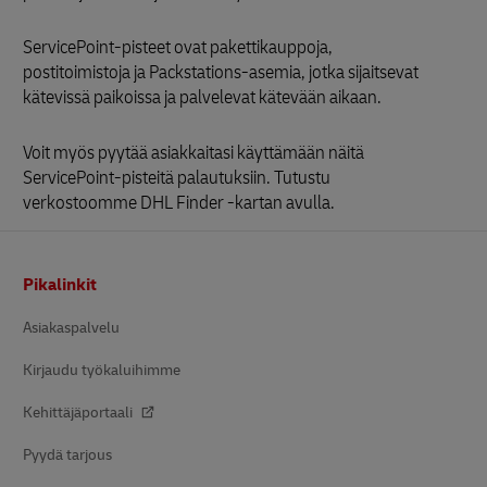
ServicePoint-pisteet ovat pakettikauppoja,
postitoimistoja ja Packstations-asemia, jotka sijaitsevat
kätevissä paikoissa ja palvelevat kätevään aikaan.
Voit myös pyytää asiakkaitasi käyttämään näitä
ServicePoint-pisteitä palautuksiin. Tutustu
verkostoomme DHL Finder -kartan avulla.
Alatunniste
Pikalinkit
Asiakaspalvelu
Kirjaudu työkaluihimme
Kehittäjäportaali
Pyydä tarjous