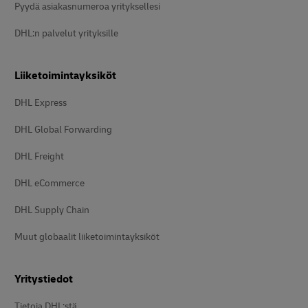
Pyydä asiakasnumeroa yrityksellesi
DHL:n palvelut yrityksille
Liiketoimintayksiköt
DHL Express
DHL Global Forwarding
DHL Freight
DHL eCommerce
DHL Supply Chain
Muut globaalit liiketoimintayksiköt
Yritystiedot
Tietoja DHL:stä