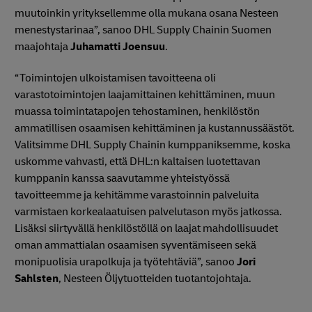
muutoinkin yrityksellemme olla mukana osana Nesteen
menestystarinaa”, sanoo DHL Supply Chainin Suomen
maajohtaja
Juhamatti Joensuu
.
“Toimintojen ulkoistamisen tavoitteena oli
varastotoimintojen laajamittainen kehittäminen, muun
muassa toimintatapojen tehostaminen, henkilöstön
ammatillisen osaamisen kehittäminen ja kustannussäästöt.
Valitsimme DHL Supply Chainin kumppaniksemme, koska
uskomme vahvasti, että DHL:n kaltaisen luotettavan
kumppanin kanssa saavutamme yhteistyössä
tavoitteemme ja kehitämme varastoinnin palveluita
varmistaen korkealaatuisen palvelutason myös jatkossa.
Lisäksi siirtyvällä henkilöstöllä on laajat mahdollisuudet
oman ammattialan osaamisen syventämiseen sekä
monipuolisia urapolkuja ja työtehtäviä”, sanoo
Jori
Sahlsten
, Nesteen Öljytuotteiden tuotantojohtaja.