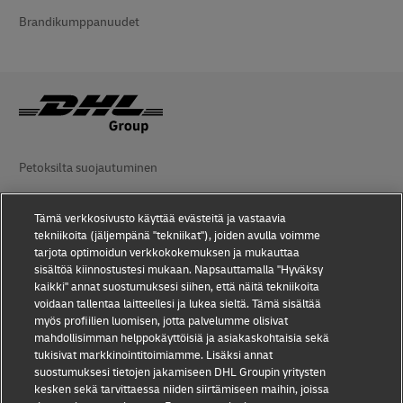
Brandikumppanuudet
Petoksilta suojautuminen
Lakiasiaa
Tämä verkkosivusto käyttää evästeitä ja vastaavia
tekniikoita (jäljempänä "tekniikat"), joiden avulla voimme
Käyttöehdot
tarjota optimoidun verkkokokemuksen ja mukauttaa
sisältöä kiinnostustesi mukaan. Napsauttamalla "Hyväksy
Tietosuoja
kaikki" annat suostumuksesi siihen, että näitä tekniikoita
voidaan tallentaa laitteellesi ja lukea sieltä. Tämä sisältää
Saavutettavuus
myös profiilien luomisen, jotta palvelumme olisivat
mahdollisimman helppokäyttöisiä ja asiakaskohtaisia sekä
Lisätiedot
tukisivat markkinointitoimiamme. Lisäksi annat
suostumuksesi tietojen jakamiseen DHL Groupin yritysten
Evästeasetukset
kesken sekä tarvittaessa niiden siirtämiseen maihin, joissa