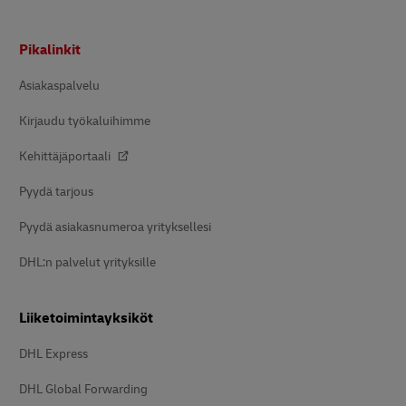
Alatunniste
Pikalinkit
Asiakaspalvelu
Kirjaudu työkaluihimme
Kehittäjäportaali
Pyydä tarjous
Pyydä asiakasnumeroa yrityksellesi
DHL:n palvelut yrityksille
Liiketoimintayksiköt
DHL Express
DHL Global Forwarding