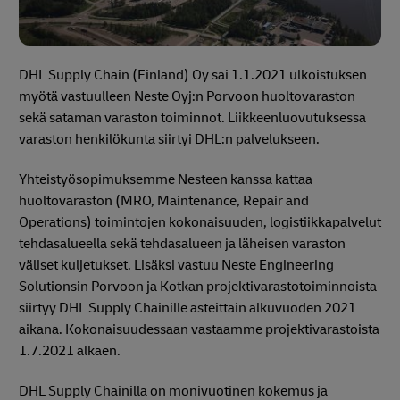
DHL Supply Chain (Finland) Oy sai 1.1.2021 ulkoistuksen
myötä vastuulleen Neste Oyj:n Porvoon huoltovaraston
sekä sataman varaston toiminnot. Liikkeenluovutuksessa
varaston henkilökunta siirtyi DHL:n palvelukseen.
Yhteistyösopimuksemme Nesteen kanssa kattaa
huoltovaraston (MRO, Maintenance, Repair and
Operations) toimintojen kokonaisuuden, logistiikkapalvelut
tehdasalueella sekä tehdasalueen ja läheisen varaston
väliset kuljetukset. Lisäksi vastuu Neste Engineering
Solutionsin Porvoon ja Kotkan projektivarastotoiminnoista
siirtyy DHL Supply Chainille asteittain alkuvuoden 2021
aikana. Kokonaisuudessaan vastaamme projektivarastoista
1.7.2021 alkaen.
DHL Supply Chainilla on monivuotinen kokemus ja