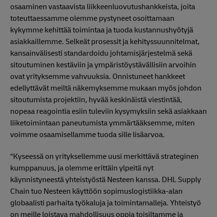
osaaminen vastaavista liikkeenluovutushankkeista, joita
toteuttaessamme olemme pystyneet osoittamaan
kykymme kehittää toimintaa ja tuoda kustannushyötyjä
asiakkaillemme. Selkeät prosessit ja kehityssuunnitelmat,
kansainvälisesti standardoidu johtamisjärjestelmä sekä
sitoutuminen kestäviin ja ympäristöystävällisiin arvoihin
ovat yrityksemme vahvuuksia. Onnistuneet hankkeet
edellyttävät meiltä näkemyksemme mukaan myös johdon
sitoutumista projektiin, hyvää keskinäistä viestintää,
nopeaa reagointia esiin tuleviin kysymyksiin sekä asiakkaan
liiketoimintaan paneutumista ymmärtääksemme, miten
voimme osaamisellamme tuoda sille lisäarvoa.
“Kyseessä on yrityksellemme uusi merkittävä strateginen
kumppanuus, ja olemme erittäin ylpeitä nyt
käynnistyneestä yhteistyöstä Nesteen kanssa. DHL Supply
Chain tuo Nesteen käyttöön sopimuslogistiikka-alan
globaalisti parhaita työkaluja ja toimintamalleja. Yhteistyö
on meille loistava mahdollisuus oppia toisiltamme ja