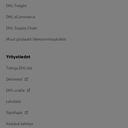
DHL Freight
DHL eCommerce
DHL Supply Chain
Muut globaalit liiketoimintayksiköt
Yritystiedot
Tietoja DHL:stä
Delivered
DHL-uralle
Lehdistö
Sijoittajat
Kestävä kehitys