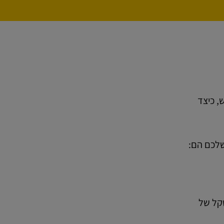
השתמש, כיצד
לתמוך במשקל של