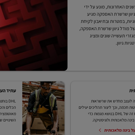
נים האחרונות, מונע על ידי
וון שרשרת האספקה ​​מגיע
יות, במטרות ובתיאבון לקיחת
ל מודל גיוון שרשרת האספקה,
זרי תעשייה שונים ומציג
ות גיוון.
ית
עתיד העב
רה לעצב מחדש את שרשראות
DHL בו
ת חכמה, וכך ליצור תהליכים יעילים
הכלים והס
יותר וגם תפעול בטוח ובר-קיימא. חובה לקרוא דוח זה של DHL בנושא מגמות כדי
מאוטומציה 
ינה מלאכותית ולוגיסטיקה.
השינויים ש
ל בינה מלאכותית