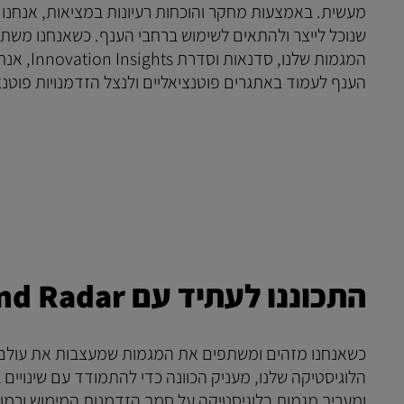
מעשית. באמצעות מחקר והוכחות רעיונות במציאות, אנחנו
שנוכל לייצר ולהתאים לשימוש ברחבי הענף. כשאנחנו מש
LifeTrack
המגמות שלנו,
הענף לעמוד באתגרים פוטנציאליים ולנצל הזדמנויות פוטנצ
למדו על הפורטלים
התכוננו לעתיד עם Logistics Trend Radar
ומעריך מגמות בלוגיסטיקה על סמך הזדמנות המימוש ורמו