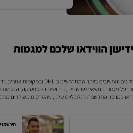
DHL Innovation Insig: ידיעון הווידאו שלכם למגמות
כולם, בכל מקום, מוזמנים לגלות את פיתוחי החדשנות האחרונים והחשובים ביותר שמתרח
ת עם מומחים, שיחות על מגמות בנושאים עכשוויים, חידושים בלוגיסטיקה, הדגמות 
הירשמו ל-Innovation Insights