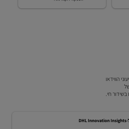
שים ב-DHL ובמקומות אחרים. ידיעוני הווידאו
של
DHL 