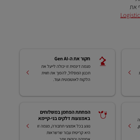
וודאים שהתוכן ב-Logistics Trend Radar משקף את
ו את Logistics
חקור את ה-Gen AI
מגמה דינמית זו יכולה לייעל את
תכנון המסלול, להפוך את חווית
הלקוח לאוטומטית ועוד.
הפחתת הפחמן במשלוחים
באמצעות דלקים בני-קיימא
​
נוגע בכל אמצעי תחבורה, מגמה זו
,
היא קריטית עבור שרשראות
אספקה ​​ירוקות יותר.