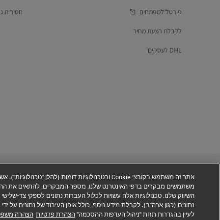
פורטל למפתחים
חטיבות גל
לקבלת הצעת מחיר
DHL לעסקים
אתר זה משתמש בקובצי Cookie ובטכנולוגיות דומות (להלן "ט
משתמשים מבקרים בדפי האינטרנט שלנו, מספר המבקרים, להתאים את ההצע
השיווק שלנו. טכנולוגיות אלה עשויות לכלול העברות נתונים לספקי צד-שלי
נתונים (כגון ארה"ב). לקבלת מידע נוסף, כולל אופן העיבוד של נתונים על יד
מידע אודות הונאה
הצהרה משפטית
תנאי שימוש
מדיניות הפרט
לעיין בהגדרות תחת "ניהול העדפות ההסכמה"
הצהרת פרטיות
הצהרה משפט