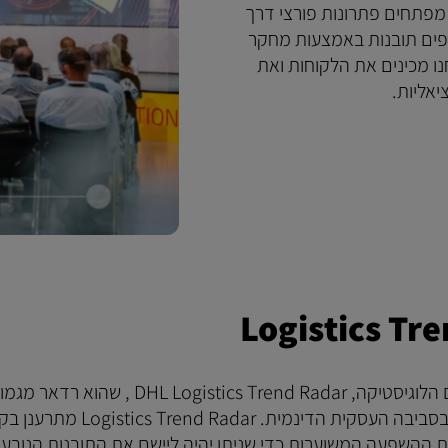
 מפתחים פתרונות פורצי דרך
תפים תובנות באמצעות מחקר
 סדנאות וסדרת Innovation Insights, אנחנו מכינים את הלקוחות ואת
יאליות.
כשאנחנו מזהים ומשתפים את המגמות שמעצבות את עולם הלוגיסטיקה, DHL Logistics Trend Radar , שהוא רד
הלוגיסטיקה שלנו, מעניק הכוונה כדי להתמודד עם שינויים בסביבה העסקית הדינמית
ת ההשפעה המשוערות כדי שניתן יהיה ליישם את התובנות הנובעו