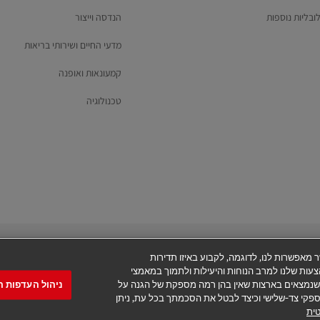
ובליות נוספות
הנדסה וייצור
מדעי החיים ושירותי בריאות
קמעונאות ואופנה
טכנולוגיה
כנולוגיות"), אשר מאפשרות לנו, לדוגמה, לקבוע באיזו תדירות
ות שלנו למרב הנוחות והיעילות ולתמוך במאמצי
ניהול העדפות 
שי שנמצאים בארצות שאין בהן רמה מספקת של הגנה על
י ספקי צד-שלישי וכיצד לבטל את הסכמתך בכל עת, ניתן
יות
הצהרת נגישות
מידע נוסף
הגדרות קובצי Cookie
ית