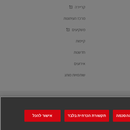
קריירה
מרכז העיתונות
משקיעים
קיימות
חדשנות
אירועים
שותפויות מותג
עקבו אחרינו
ההסכמה
תקשורת הכרחית בלבד
אישור להכל