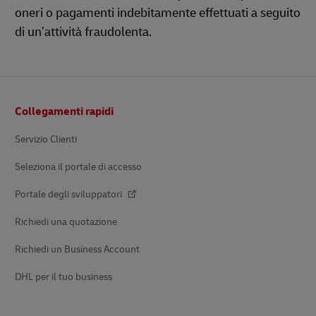
oneri o pagamenti indebitamente effettuati a seguito
di un’attività fraudolenta.
Pie’
Collegamenti rapidi
di
pagina
Servizio Clienti
Seleziona il portale di accesso
Portale degli sviluppatori
Richiedi una quotazione
Richiedi un Business Account
DHL per il tuo business