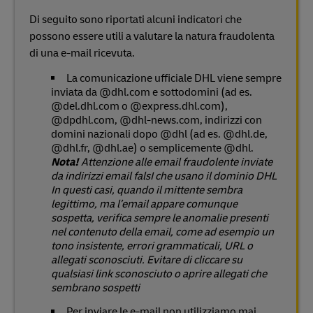
Di seguito sono riportati alcuni indicatori che
possono essere utili a valutare la natura fraudolenta
di una e-mail ricevuta.
La comunicazione ufficiale DHL viene sempre
inviata da @dhl.com e sottodomini (ad es.
@del.dhl.com o @express.dhl.com),
@dpdhl.com, @dhl-news.com, indirizzi con
domini nazionali dopo @dhl (ad es. @dhl.de,
@dhl.fr, @dhl.ae) o semplicemente @dhl.
Nota!
Attenzione alle email fraudolente inviate
da indirizzi email falsI che usano il dominio DHL
In questi casi, quando il mittente sembra
legittimo, ma l’email appare comunque
sospetta, verifica sempre le anomalie presenti
nel contenuto della email, come ad esempio un
tono insistente, errori grammaticali, URL o
allegati sconosciuti. Evitare di cliccare su
qualsiasi link sconosciuto o aprire allegati che
sembrano sospetti
Per inviare le e-mail non utilizziamo mai