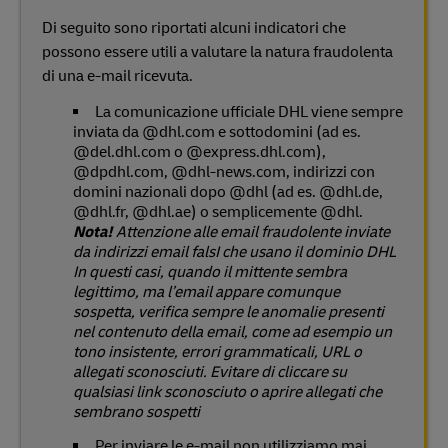
Di seguito sono riportati alcuni indicatori che
possono essere utili a valutare la natura fraudolenta
di una e-mail ricevuta.
La comunicazione ufficiale DHL viene sempre
inviata da @dhl.com e sottodomini (ad es.
@del.dhl.com o @express.dhl.com),
@dpdhl.com, @dhl-news.com, indirizzi con
domini nazionali dopo @dhl (ad es. @dhl.de,
@dhl.fr, @dhl.ae) o semplicemente @dhl.
Nota!
Attenzione alle email fraudolente inviate
da indirizzi email falsI che usano il dominio DHL
In questi casi, quando il mittente sembra
legittimo, ma l’email appare comunque
sospetta, verifica sempre le anomalie presenti
nel contenuto della email, come ad esempio un
tono insistente, errori grammaticali, URL o
allegati sconosciuti. Evitare di cliccare su
qualsiasi link sconosciuto o aprire allegati che
sembrano sospetti
Per inviare le e-mail non utilizziamo mai