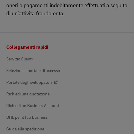
oneri o pagamenti indebitamente effettuati a seguito
di un’attività fraudolenta.
Pie’
Collegamenti rapidi
di
pagina
Servizio Clienti
Seleziona il portale di accesso
Portale degli sviluppatori
Richiedi una quotazione
Richiedi un Business Account
DHL per il tuo business
Guida alla spedizione