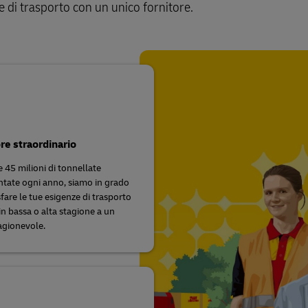
Guida alle spedizioni aziendali
ze di trasporto con un unico fornitore.
ta per le imprese
re straordinario
e 45 milioni di tonnellate
ate ogni anno, siamo in grado
fare le tue esigenze di trasporto
 in bassa o alta stagione a un
agionevole.