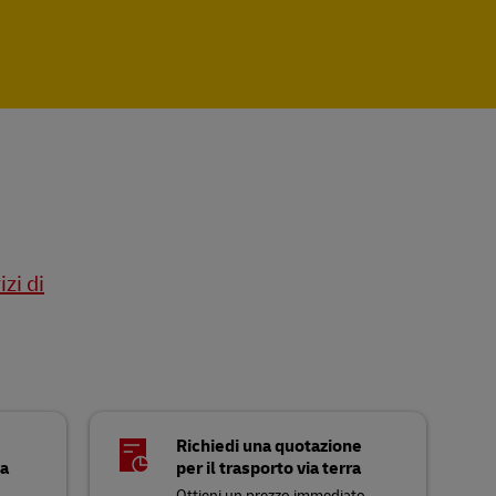
izi di
Richiedi una quotazione
ia
per il trasporto via terra
Ottieni un prezzo immediato