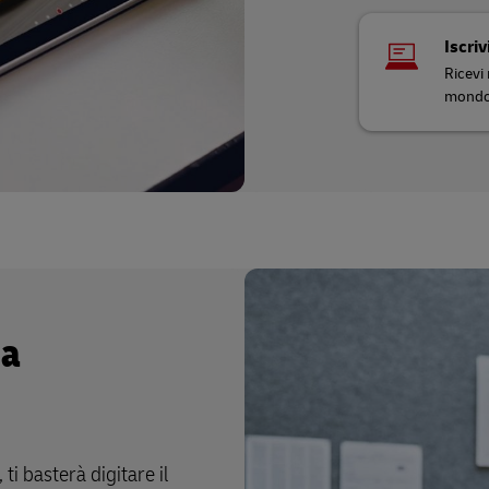
Iscri
Ricevi
mondo 
na
 ti basterà digitare il