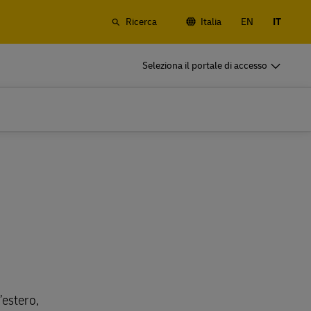
Ricerca
Italia
EN
IT
DHL per il tuo business
Seleziona il portale di accesso
Siamo partner di spedizione
rrestre e
Piccola start-up? Imprese di medie
anali e
dimensioni internazionali? Soddisfa le
tue esigenze di spedizione aziendali
DHL per il tuo business
Siamo partner di spedizione
rrestre e
Piccola start-up? Imprese di medie
anali e
dimensioni internazionali? Soddisfa le
tue esigenze di spedizione aziendali
Esplora le nostre offerte aziendali
’estero,