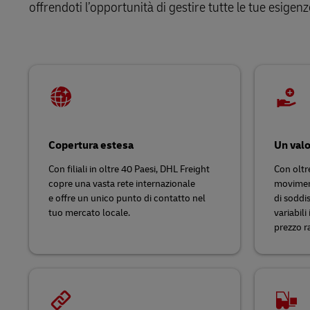
LifeTrack
offrendoti l’opportunità di gestire tutte le tue esigen
Posta diret
MyGTS
Scopri i nostri portali
DHL SameDay
LifeTrack
Scopri i nostri portali
Copertura estesa
Un valo
Con filiali in oltre 40 Paesi, DHL Freight
Con oltr
copre una vasta rete internazionale
moviment
e
offre un unico punto di contatto nel
di soddis
tuo mercato locale.
variabili
prezzo r