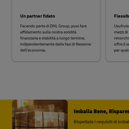
Un partner fidato
Flessib
Facendo parte di DHL Group, puoi fare
Usufruis
affidamento sulla nostra solidità
mezzi di 
finanziaria e stabilità a lungo termine,
rimorchi 
indipendentemente dalle fasi di flessione
offre il
dell’economia.
per quals
Imballa Bene, Risparmia
Rispettate i requisiti di imb