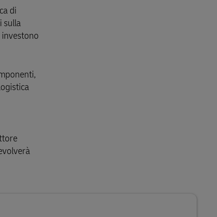
ca di
 sulla
) investono
componenti,
logistica
ttore
 evolverà