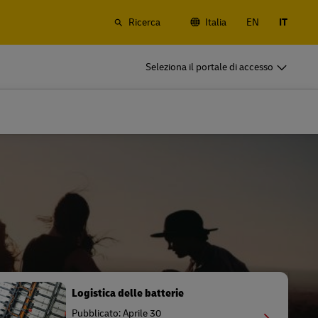
Ricerca
Italia
EN
IT
DHL per il tuo business
Seleziona il portale di accesso
Siamo partner di spedizione
rrestre e
Piccola start-up? Imprese di medie
anali e
dimensioni internazionali? Soddisfa le
tue esigenze di spedizione aziendali
DHL per il tuo business
Siamo partner di spedizione
rrestre e
Piccola start-up? Imprese di medie
anali e
dimensioni internazionali? Soddisfa le
tue esigenze di spedizione aziendali
Esplora le nostre offerte aziendali
Logistica delle batterie
Pubblicato: Aprile 30