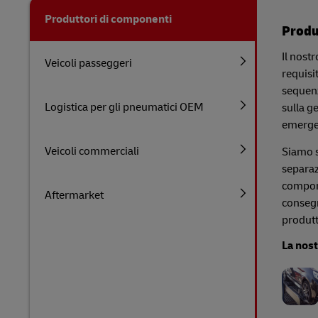
Produttori di componenti
Produ
Il nost
Veicoli passeggeri
requisit
sequenz
Logistica per gli pneumatici OEM
sulla g
emergen
Veicoli commerciali
Siamo s
separaz
compone
Aftermarket
consegn
produtt
La nos