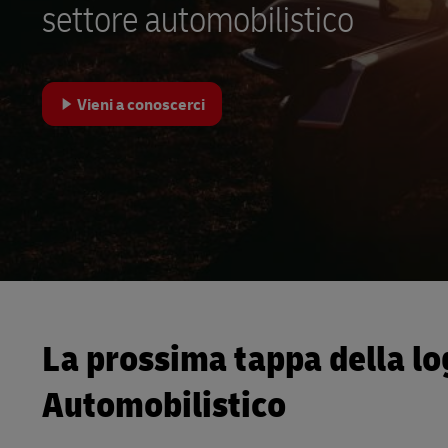
LifeTrack
settore automobilistico
Posta diret
MyGTS
Scopri i nostri portali
DHL SameDay
Vieni a conoscerci
LifeTrack
Scopri i nostri portali
La prossima tappa della log
Automobilistico