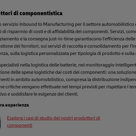
ttori di componentistica
ro servizio Inbound to Manufacturing per il settore automobilistico
i di risparmio di costi e di affidabilità dei componenti. Servizi, come
iamento e la consegna just-in-time garantiscono l'efficienza delle 
estione dei fornitori, sui servizi di raccolta e consolidamento per l
za, sulla logistica personalizzata per tipologia di prodotto e sulla 
pecialisti nella logistica delle batterie, nel monitoraggio intelligent
ione delle spese logistiche dai costi dei componenti: una soluzione
nti in ambito automobilistico, compresa la distribuzione indipe
e critiche vengano effettuate nei tempi previsti per rispettare i tem
ivo e soddisfare le esigenze dei clienti.
tra esperienza
Esplora i casi di studio dei nostri produttori di
componenti