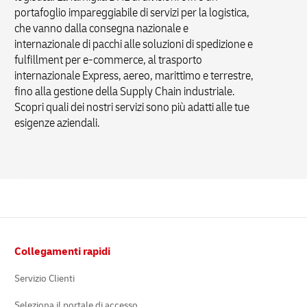
portafoglio impareggiabile di servizi per la logistica,
che vanno dalla consegna nazionale e
internazionale di pacchi alle soluzioni di spedizione e
fulfillment per e-commerce, al trasporto
internazionale Express, aereo, marittimo e terrestre,
fino alla gestione della Supply Chain industriale.
Scopri quali dei nostri servizi sono più adatti alle tue
esigenze aziendali.
Pie’
Collegamenti rapidi
di
pagina
Servizio Clienti
Seleziona il portale di accesso