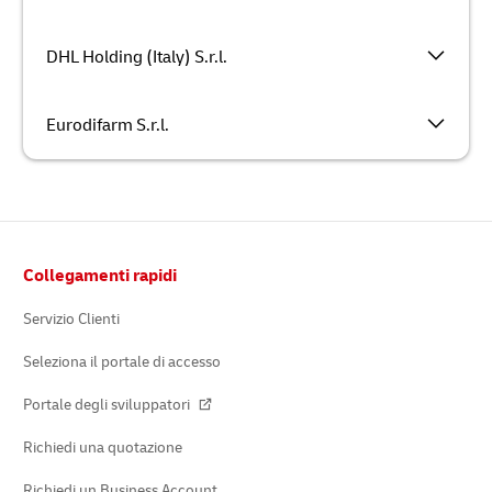
DHL Holding (Italy) S.r.l.
Eurodifarm S.r.l.
Pie’
Collegamenti rapidi
di
pagina
Servizio Clienti
Seleziona il portale di accesso
Portale degli sviluppatori
Richiedi una quotazione
Richiedi un Business Account