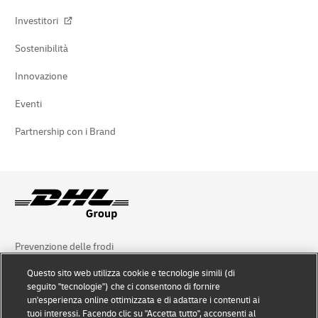
Investitori
Sostenibilità
Innovazione
Eventi
Partnership con i Brand
Prevenzione delle frodi
Questo sito web utilizza cookie e tecnologie simili (di
Nota legale
seguito "tecnologie") che ci consentono di fornire
un'esperienza online ottimizzata e di adattare i contenuti ai
Condizioni d’uso
tuoi interessi. Facendo clic su "Accetta tutto", acconsenti al