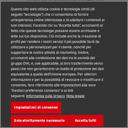
emissioni di tutte le divisioni di DHL Group
Questo sito web utilizza cookie e tecnologie simili (di
seguito "tecnologie") che ci consentono di fornire
Include insight di reporting più approfondite: le
un'esperienza online ottimizzata e di adattare i contenuti ai
emissioni tra le modalità di trasporto, i corridoi e i
prodotti DHL
tuoi interessi. Facendo clic su "Accetta tutto", acconsenti al
fatto che queste tecnologie possano essere archiviate e
lette sul tuo dispositivo. Ciò include anche la creazione di
profili per rendere i nostri servizi il più possibile facili da
utilizzare e personalizzati per il cliente, nonché per
supportare le nostre attività di marketing. Inoltre,
acconsenti alla condivisione dei dati tra le società del
gruppo DHL e, ove applicabile, al loro trasferimento verso
paesi che non garantiscono un livello di protezione dei dati
equivalente a quello dell'Unione europea. Per ulteriori
informazioni e per la possibilità di revocare o modificare il
consenso, fare riferimento alle impostazioni alla voce
"Gestisci preferenze consenso" e ai link
seguenti
Informativa sulla privacy
Nota legale
Impostazioni di consenso
Solo strettamente necessario
Accetta tutti