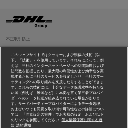
不正取引防止
法務情報
このウェブサイトではクッキーおよび類似の技術（以
下、「技術」）を使用しています。それらによって、例
利用規約
えば、当社のインターネットページへの訪問頻度および
訪問数を把握したり、最大限の利便性および効率性を実
個人情報の取扱いをご覧ください
現するために当社のサービスを設定したり、当社のマー
ケティングへの取り組みを支援したりすることができま
その他の情報
す。これらの技術には、十分なデータ保護水準を持たな
い国（例えば、米国など）に本拠を置く第三者プロバイ
Cookie の設定
ダーへのデータ転送が組み込まれている場合がありま
す。サードパーティープロバイダーによるデータ処理、
フォローする
およびいつでも同意を取り消す可能性などの詳細につい
ては、「同意設定の管理」でお客様の設定、および以下
のリンクを参照してください
個人情報保護に関する通
知
法的通知