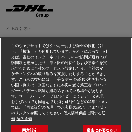
不正取引防止
法務情報
このウェブサイトではクッキーおよび類似の技術（以
下、「技術」）を使用しています。それらによって、例
利用規約
えば、当社のインターネットページへの訪問頻度および
訪問数を把握したり、最大限の利便性および効率性を実
個人情報の取扱いをご覧ください
現するために当社のサービスを設定したり、当社のマー
ケティングへの取り組みを支援したりすることができま
その他の情報
す。これらの技術には、十分なデータ保護水準を持たな
い国（例えば、米国など）に本拠を置く第三者プロバイ
Cookie の設定
ダーへのデータ転送が組み込まれている場合がありま
す。サードパーティープロバイダーによるデータ処理、
フォローする
およびいつでも同意を取り消す可能性などの詳細につい
ては、「同意設定の管理」でお客様の設定、および以下
のリンクを参照してください
個人情報保護に関する通
知
法的通知
同意設定
厳密に必要なだけ