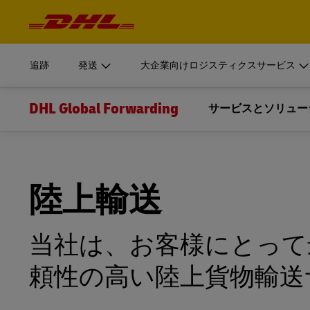
ナ
ビ
はじめる
大規模組織向けロジスティクスサービス
詳細を
ゲ
ログイン
ー
シ
DHLのサプライチェーン部門は、大規模組織向けにカス
ョ
MyDHL+
書類・小
ン
ています。
追跡
発送
大企業向けロジスティクスサービス
お見積り
と
個人およ
コ
DHL Express Commerce Solution
ン
DHL Supply Chainがお客様のロジスティクスプロバ
テ
ン
DHL Global Forwarding
理由をご説明します。
はじめる
大規模組織向けロジスティクスサービス
サービスとソリュー
詳細を
ログイン
ツ
DHL E
DHL Vantage
今すぐ発送
輸送サー
DHLのサプライチェーン部門は、大規模組織向けにカス
書類・小
MyDHL+
輸送
myDHLi
ニュースと教育
myDHLi
付加価値サー
ています。
お見積り
DHL Supply Chainの詳細
個人およ
DHL Express Commerce Solution
DHL Supply Chainがお客様のロジスティクスプロバ
航空輸送
myDHLiについて
最新のニュースとウェビナー
通関サービス
MySupplyChain
陸上輸送
理由をご説明します。
DHL E
DHL Vantage
海上輸送
Quote + Bookについて
貨物輸送に関する教育センター
今すぐ発送
GoGreen
MyGTS
輸送サー
当社は、お客様にとって
myDHLi
DHL Supply Chainの詳細
鉄道輸送
myDHLiのサポートを希望する
貨物保険
DHL Same Day
頼性の高い陸上貨物輸送
MySupplyChain
陸上輸送
LifeTrack
MyGTS