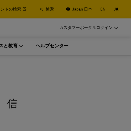
イントの検索
検索
Japan 日本
EN
JA
DHLをビジネスでご利用のお客様
カスタマーポータルログイン
発送頻度の高いお客様向けサービス
スと教育
ヘルプセンター
による航空・
定期的に出荷するお客様はメリットの
他ロジステ
高い法人アカウントを開設ください
DHLをビジネスでご利用のお客様
発送頻度の高いお客様向けサービス
ngの詳
による航空・
定期的に出荷するお客様はメリットの
定期的な発送をご検討のお客様
他ロジステ
高い法人アカウントを開設ください
、信
。
ngの詳
定期的な発送をご検討のお客様