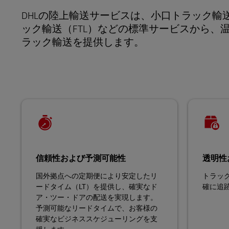
DHLのポータルサイトについ
DHLの陸上輸送サービスは、小口トラック輸送
DHL Same Day
て
ック輸送（FTL）などの標準サービスから
ラック輸送を提供します。
LifeTrack
DHLのポータルサイトについ
て
信頼性および予測可能性
透明性
国外拠点への定期便により安定したリ
トラック
ードタイム（LT）を提供し、確実なド
確に追
ア・ツー・ドアの配送を実現します。
予測可能なリードタイムで、お客様の
確実なビジネススケジューリングを支