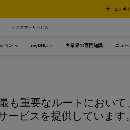
確認する
サービスポ
タムソリューションを開発し
口貨物・重量貨物
パレット、コンテナ、貨物
カスタマーサービス
び法人のお客様
法人のみ
イダー（3PL）として最適である
ション
確認する
myDHLi
各業界の専門知識
ニュー
xpressによる国際エクスプレス
DHL Global Forwarding
ビス
海上輸送および通関、その
タムソリューションを開発し
口貨物・重量貨物
パレット、コンテナ、貨物
ィクスサービス
ビス
ロジスティクスソリューシ
び法人のお客様
法人のみ
ョン
イダー（3PL）として最適である
インダストリアル プロジェクト
DHL Global Forwardi
xpressによる国際エクスプレス
DHL Global Forwarding
DHL Expressの詳細
細
ビス
海上輸送および通関、その
オーダーマネジメント
最も重要なルートにおいて
ィクスサービス
マルチモーダルソリューション
サービスを提供しています
DHL Global Forwardi
DHL Expressの詳細
細